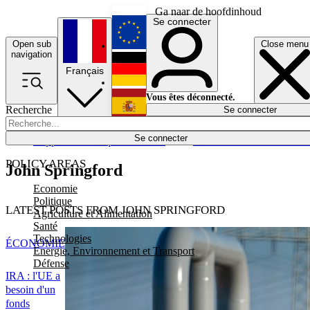
Ga naar de hoofdinhoud
Se connecter
Open sub
Close menu
English
navigation
Français
Deutsch
Vous êtes déconnecté.
Recherche
Se connecter
Español
Lumières éteintes
Se connecter
Rapporteur
Politique
Économie
Newsletters
Evénements
Em
POLICY AREAS
John Springford
Economie
Politique
LATEST POSTS FROM JOHN SPRINGFORD
Agriculture et Alimentation
Santé
Technologies
ÉCONOMIE
Energie, Environnement et Transport
Défense
IRA : l'UE a
besoin d'un
fonds