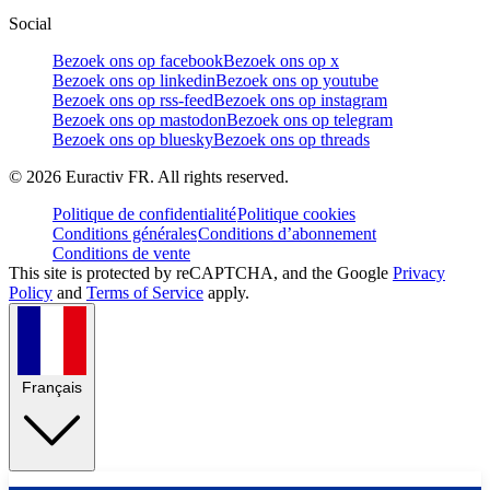
Social
Bezoek ons op facebook
Bezoek ons op x
Bezoek ons op linkedin
Bezoek ons op youtube
Bezoek ons op rss-feed
Bezoek ons op instagram
Bezoek ons op mastodon
Bezoek ons op telegram
Bezoek ons op bluesky
Bezoek ons op threads
©
2026
Euractiv FR. All rights reserved.
Politique de confidentialité
Politique cookies
Conditions générales
Conditions d’abonnement
Conditions de vente
This site is protected by reCAPTCHA, and the Google
Privacy
Policy
and
Terms of Service
apply.
Français