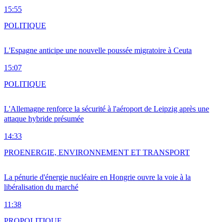
15:55
POLITIQUE
L'Espagne anticipe une nouvelle poussée migratoire à Ceuta
15:07
POLITIQUE
L'Allemagne renforce la sécurité à l'aéroport de Leipzig après une
attaque hybride présumée
14:33
PRO
ENERGIE, ENVIRONNEMENT ET TRANSPORT
La pénurie d'énergie nucléaire en Hongrie ouvre la voie à la
libéralisation du marché
11:38
PRO
POLITIQUE