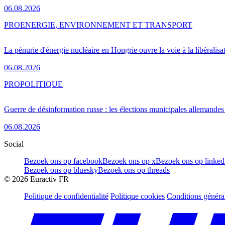
06.08.2026
PRO
ENERGIE, ENVIRONNEMENT ET TRANSPORT
La pénurie d'énergie nucléaire en Hongrie ouvre la voie à la libéralis
06.08.2026
PRO
POLITIQUE
Guerre de désinformation russe : les élections municipales allemandes 
06.08.2026
Social
Bezoek ons op facebook
Bezoek ons op x
Bezoek ons op linked
Bezoek ons op bluesky
Bezoek ons op threads
©
2026
Euractiv FR
Politique de confidentialité
Politique cookies
Conditions généra