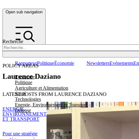
Open sub navigation
Recherche
Rapporteur
Politique
Économie
Newsletters
Evénements
Em
POLICY AREAS
Laurence Daziano
Economie
Politique
Agriculture et Alimentation
Santé
LATEST POSTS FROM LAURENCE DAZIANO
Technologies
Energie, Environnement et Transport
ENERGIE,
Défense
ENVIRONNEMENT
ET TRANSPORT
Pour une stratégie