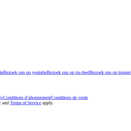
in
Bezoek ons op youtube
Bezoek ons op rss-feed
Bezoek ons op instag
es
Conditions d’abonnement
Conditions de vente
y
and
Terms of Service
apply.