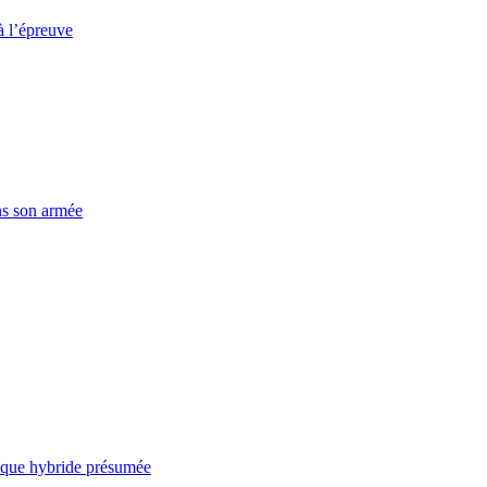
à l’épreuve
ns son armée
taque hybride présumée