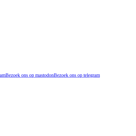
ram
Bezoek ons op mastodon
Bezoek ons op telegram