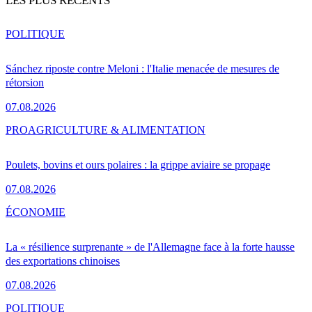
LES PLUS RÉCENTS
POLITIQUE
Sánchez riposte contre Meloni : l'Italie menacée de mesures de
rétorsion
07.08.2026
PRO
AGRICULTURE & ALIMENTATION
Poulets, bovins et ours polaires : la grippe aviaire se propage
07.08.2026
ÉCONOMIE
La « résilience surprenante » de l'Allemagne face à la forte hausse
des exportations chinoises
07.08.2026
POLITIQUE