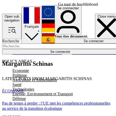
Ga naar de hoofdinhoud
Se connecter
Open sub
Close menu
English
navigation
Français
Deutsch
Vous êtes déconnecté.
Recherche
Se connecter
Español
Lumières éteintes
Se connecter
Rapporteur
Politique
Économie
Newsletters
Evénements
Em
POLICY AREAS
Margaritis Schinas
Economie
Politique
LATEST POSTS FROM MARGARITIS SCHINAS
Agriculture et Alimentation
Santé
Technologies
ÉCONOMIE
Energie, Environnement et Transport
Défense
Pas de temps à perdre : l’UE met les compétences professionnelles
au service de la transition écologique