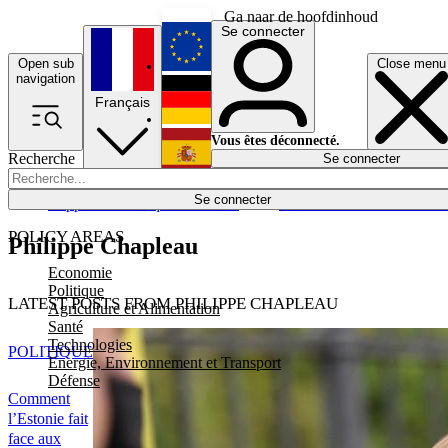
Ga naar de hoofdinhoud
Se connecter
Open sub
Close menu
English
navigation
Français
Deutsch
Vous êtes déconnecté.
Recherche
Se connecter
Español
Lumières éteintes
Se connecter
Rapporteur
Politique
Économie
Newsletters
Evénements
Em
POLICY AREAS
Philippe Chapleau
Economie
Politique
LATEST POSTS FROM PHILIPPE CHAPLEAU
Agriculture et Alimentation
Santé
Technologies
POLITIQUE
Energie, Environnement et Transport
Défense
Comment
l’Estonie fait
face aux