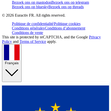
Bezoek ons op mastodon
Bezoek ons op telegram
Bezoek ons op bluesky
Bezoek ons op threads
©
2026
Euractiv FR. All rights reserved.
Politique de confidentialité
Politique cookies
Conditions générales
Conditions d’abonnement
Conditions de vente
This site is protected by reCAPTCHA, and the Google
Privacy
Policy
and
Terms of Service
apply.
Français