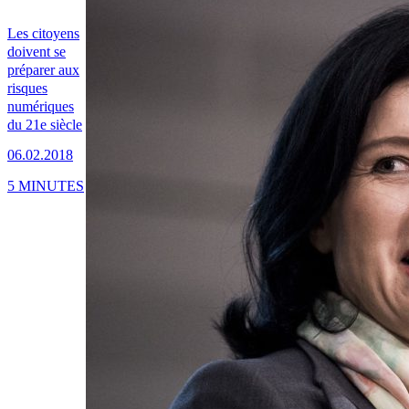
Les citoyens
doivent se
préparer aux
risques
numériques
du 21e siècle
06.02.2018
5 MINUTES