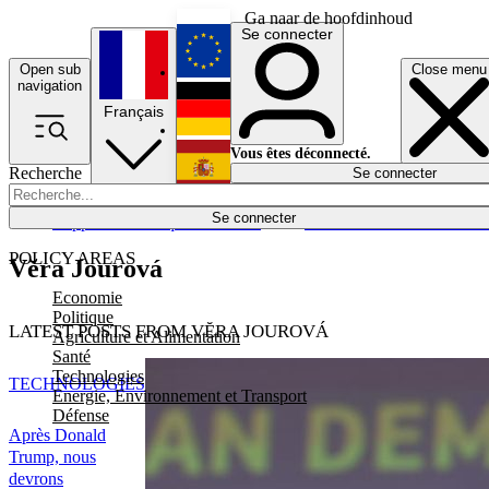
Ga naar de hoofdinhoud
Se connecter
Open sub
Close menu
English
navigation
Français
Deutsch
Vous êtes déconnecté.
Recherche
Se connecter
Español
Lumières éteintes
Se connecter
Rapporteur
Politique
Économie
Newsletters
Evénements
Em
POLICY AREAS
Vĕra Jourová
Economie
Politique
LATEST POSTS FROM VĔRA JOUROVÁ
Agriculture et Alimentation
Santé
Technologies
TECHNOLOGIES
Energie, Environnement et Transport
Défense
Après Donald
Trump, nous
devrons