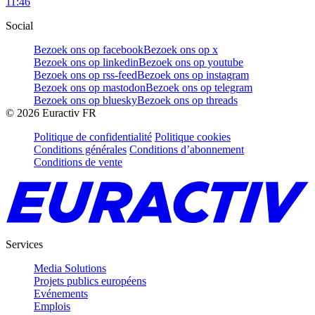
11:46
Social
Bezoek ons op facebook
Bezoek ons op x
Bezoek ons op linkedin
Bezoek ons op youtube
Bezoek ons op rss-feed
Bezoek ons op instagram
Bezoek ons op mastodon
Bezoek ons op telegram
Bezoek ons op bluesky
Bezoek ons op threads
©
2026
Euractiv FR
Politique de confidentialité
Politique cookies
Conditions générales
Conditions d’abonnement
Conditions de vente
Services
Media Solutions
Projets publics européens
Evénements
Emplois