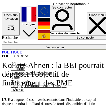
Ga naar de hoofdinhoud
Se connecter
Open sub
Close menu
English
navigation
Français
Deutsch
Vous êtes déconnecté.
Recherche
Se connecter
Español
Lumières éteintes
Se connecter
Rapporteur
Politique
Économie
Newsletters
Evénements
Em
POLITIQUE
POLICY AREAS
Kollatz-Ahnen : la BEI pourrait
Economie
Politique
dépasser l'objectif de
Agriculture et Alimentation
Santé
financement des PME
Technologies
Energie, Environnement et Transport
Défense
L'UE a augmenté ses investissements dans l'industrie du capital
risque et rendra 1 milliard d'euros de fonds disponibles d'ici fin