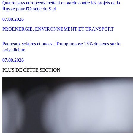
Quatre pays européens mettent en garde contre les projets de la
Russie pour l'Ossétie du Sud
07.08.2026
PRO
ENERGIE, ENVIRONNEMENT ET TRANSPORT
Panneaux solaires et puces : Trump impose 15% de taxes sur le
polysilicium
07.08.2026
PLUS DE CETTE SECTION