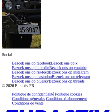
Social
Bezoek ons op facebook
Bezoek ons op x
Bezoek ons op linkedin
Bezoek ons op youtube
Bezoek ons op rss-feed
Bezoek ons op instagram
Bezoek ons op mastodon
Bezoek ons op telegram
Bezoek ons op bluesky
Bezoek ons op threads
©
2026
Euractiv FR
Politique de confidentialité
Politique cookies
Conditions générales
Conditions d’abonnement
Conditions de vente