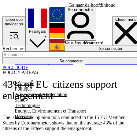
Ga naar de hoofdinhoud
Se connecter
Open sub
Close menu
English
navigation
Français
Deutsch
Vous êtes déconnecté.
Recherche
Se connecter
Español
Lumières éteintes
Se connecter
Rapporteur
Politique
Économie
Newsletters
Evénements
Em
POLITIQUE
POLICY AREAS
43% of EU citizens support
Economie
Politique
enlargement
Agriculture et Alimentation
Santé
Technologies
Energie, Environnement et Transport
Défense
The latest public opinion poll, conducted in the 15 EU Member
States by Eurobarometer, shows that on the average 43% of the
citizens of the Fifteen support the enlargement.