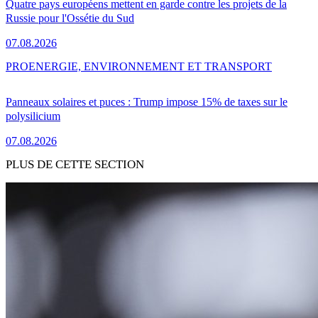
Quatre pays européens mettent en garde contre les projets de la
Russie pour l'Ossétie du Sud
07.08.2026
PRO
ENERGIE, ENVIRONNEMENT ET TRANSPORT
Panneaux solaires et puces : Trump impose 15% de taxes sur le
polysilicium
07.08.2026
PLUS DE CETTE SECTION