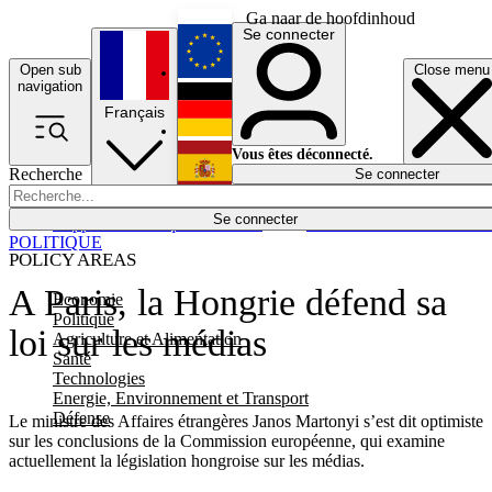
Ga naar de hoofdinhoud
Se connecter
Open sub
Close menu
English
navigation
Français
Deutsch
Vous êtes déconnecté.
Recherche
Se connecter
Español
Lumières éteintes
Se connecter
Rapporteur
Politique
Économie
Newsletters
Evénements
Em
POLITIQUE
POLICY AREAS
A Paris, la Hongrie défend sa
Economie
Politique
loi sur les médias
Agriculture et Alimentation
Santé
Technologies
Energie, Environnement et Transport
Défense
Le ministre des Affaires étrangères Janos Martonyi s’est dit optimiste
sur les conclusions de la Commission européenne, qui examine
actuellement la législation hongroise sur les médias.