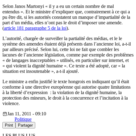
Selon Janos Martonyi « il y a eu un certain nombre de mal
entendus ». Et le ministre d’expliquer que, contrairement à ce qui a
pu être dit, si les autorités constatent un manque d’impartialité de la
part d’un média, elles n’ont pas le droit d’imposer une amende.
(
article 181 paragraphe 5 de la loi
).
L’autorité, chargée de surveiller la partialité des médias, et le le
système des amendes étaient déjà présents dans l’ancienne loi, a-t-il
par ailleurs précisé. Selon lui, cette loi ne fait que combler les
lacunes de l’ancienne législation, comme par exemple des problèmes
« de langages inacceptables » utilisés, en particulier sur internet, et
« qui violent la dignité humaine ». Ce texte a été adopté, car « la
situation est insoutenable », a-t-il ajouté.
Le ministre a enfin justifié le texte hongrois en indiquant qu’il était
conforme à une directive européenne qui autorise quatre limitations
à la liberté d’expression : la violation de la dignité humaine, la
protection des mineurs, le droit à la concurrence et l’incitation à la
violence.
Jan 11, 2011 - 09:10
Politique
Print
Partager
LES PLUS LUS