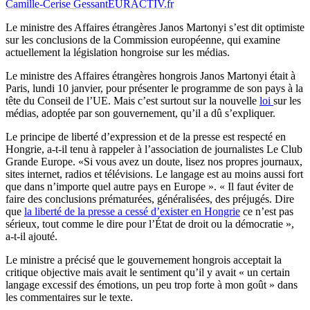
Camille-Cerise Gessant
EURACTIV.fr
Le ministre des Affaires étrangères Janos Martonyi s’est dit optimiste
sur les conclusions de la Commission européenne, qui examine
actuellement la législation hongroise sur les médias.
Le ministre des Affaires étrangères hongrois Janos Martonyi était à
Paris, lundi 10 janvier, pour présenter le programme de son pays à la
tête du Conseil de l’UE. Mais c’est surtout sur la nouvelle
loi
sur les
médias, adoptée par son gouvernement, qu’il a dû s’expliquer.
Le principe de liberté d’expression et de la presse est respecté en
Hongrie, a-t-il tenu à rappeler à l’association de journalistes Le Club
Grande Europe. «Si vous avez un doute, lisez nos propres journaux,
sites internet, radios et télévisions. Le langage est au moins aussi fort
que dans n’importe quel autre pays en Europe ». « Il faut éviter de
faire des conclusions prématurées, généralisées, des préjugés. Dire
que
la liberté de la presse a cessé d’exister en Hongrie
ce n’est pas
sérieux, tout comme le dire pour l’État de droit ou la démocratie »,
a-t-il ajouté.
Le ministre a précisé que le gouvernement hongrois acceptait la
critique objective mais avait le sentiment qu’il y avait « un certain
langage excessif des émotions, un peu trop forte à mon goût » dans
les commentaires sur le texte.