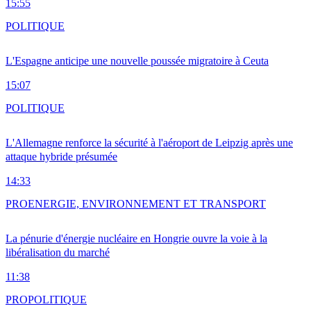
15:55
POLITIQUE
L'Espagne anticipe une nouvelle poussée migratoire à Ceuta
15:07
POLITIQUE
L'Allemagne renforce la sécurité à l'aéroport de Leipzig après une
attaque hybride présumée
14:33
PRO
ENERGIE, ENVIRONNEMENT ET TRANSPORT
La pénurie d'énergie nucléaire en Hongrie ouvre la voie à la
libéralisation du marché
11:38
PRO
POLITIQUE