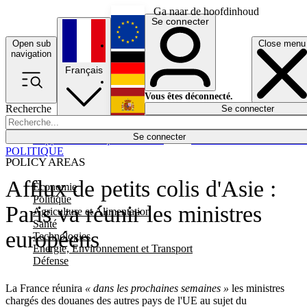
Ga naar de hoofdinhoud
Se connecter
Open sub
Close menu
English
navigation
Français
Deutsch
Vous êtes déconnecté.
Recherche
Se connecter
Español
Lumières éteintes
Se connecter
Rapporteur
Politique
Économie
Newsletters
Evénements
Em
POLITIQUE
POLICY AREAS
Afflux de petits colis d'Asie :
Economie
Politique
Paris va réunir les ministres
Agriculture et Alimentation
Santé
européens
Technologies
Energie, Environnement et Transport
Défense
La France réunira
« dans les prochaines semaines »
les ministres
chargés des douanes des autres pays de l'UE au sujet du