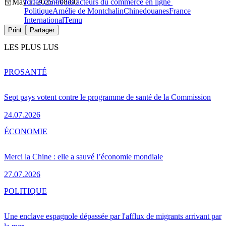
May 1, 2025 - 08:00
fortes contre les acteurs du commerce en ligne
Politique
Amélie de Montchalin
Chine
douanes
France
International
Temu
Print
Partager
LES PLUS LUS
PRO
SANTÉ
Sept pays votent contre le programme de santé de la Commission
24.07.2026
ÉCONOMIE
Merci la Chine : elle a sauvé l’économie mondiale
27.07.2026
POLITIQUE
Une enclave espagnole dépassée par l'afflux de migrants arrivant par