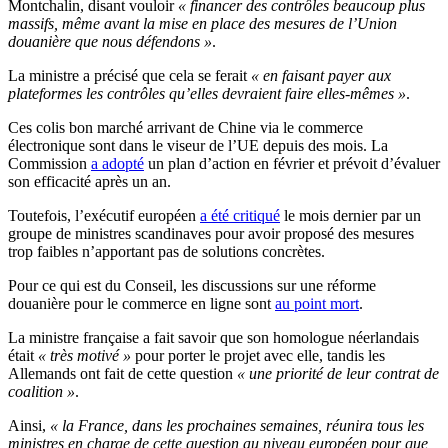
Montchalin, disant vouloir
« financer des contrôles beaucoup plus
massifs, même avant la mise en place des mesures de l’Union
douanière que nous défendons »
.
La ministre a précisé que cela se ferait
« en faisant payer aux
plateformes les contrôles qu’elles devraient faire elles-mêmes »
.
Ces colis bon marché arrivant de Chine via le commerce
électronique sont dans le viseur de l’UE depuis des mois. La
Commission
a adopté
un plan d’action en février et prévoit d’évaluer
son efficacité après un an.
Toutefois, l’exécutif européen
a été
critiqué
le mois dernier par un
groupe de ministres scandinaves pour avoir proposé des mesures
trop faibles n’apportant pas de solutions concrètes.
Pour ce qui est du Conseil, les discussions sur une réforme
douanière pour le commerce en ligne sont
au point mort
.
La ministre française a fait savoir que son homologue néerlandais
était
« très motivé »
pour porter le projet avec elle, tandis les
Allemands ont fait de cette question
« une priorité de leur contrat de
coalition »
.
Ainsi,
« la France, dans les prochaines semaines, réunira tous les
ministres en charge de cette question au niveau européen pour que