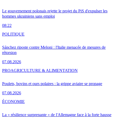
Le gouvernement polonais rejette le projet du PiS d'expulser les
hommes ukrainiens sans emploi
08:22
POLITIQUE
Sánchez riposte contre Meloni : l'Italie menacée de mesures de
rétorsion
07.08.2026
PRO
AGRICULTURE & ALIMENTATION
Poulets, bovins et ours polaires : la grippe aviaire se propage
07.08.2026
ÉCONOMIE
La « résilience surprenante » de l'Allemagne face à la forte hausse