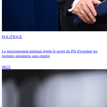
POLITIQUE
Le gouvernement polonais rejette le projet du PiS d'expulser les
hommes ukrainiens sans emploi
08:22