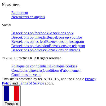
Newsletters
Rapporteur
Newsletters en anglais
Social
Bezoek ons op facebook
Bezoek ons op x
Bezoek ons op linkedin
Bezoek ons op youtube
Bezoek ons op rss-feed
Bezoek ons op instagram
Bezoek ons op mastodon
Bezoek ons op telegram
Bezoek ons op bluesky
Bezoek ons op threads
©
2026
Euractiv FR. All rights reserved.
Politique de confidentialité
Politique cookies
Conditions générales
Conditions d’abonnement
Conditions de vente
This site is protected by reCAPTCHA, and the Google
Privacy
Policy
and
Terms of Service
apply.
Français