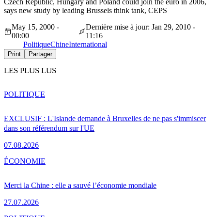
Czech Republic, Hungary and Poland could join the euro in 2006,
says new study by leading Brussels think tank, CEPS
May 15, 2000 -
Dernière mise à jour: Jan 29, 2010 -
00:00
11:16
Politique
Chine
International
Print
Partager
LES PLUS LUS
POLITIQUE
EXCLUSIF : L'Islande demande à Bruxelles de ne pas s'immiscer
dans son référendum sur l'UE
07.08.2026
ÉCONOMIE
Merci la Chine : elle a sauvé l’économie mondiale
27.07.2026