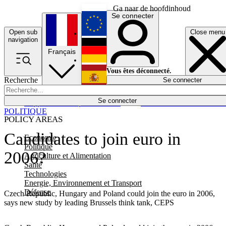
Ga naar de hoofdinhoud
Se connecter
Open sub
Close menu
English
navigation
Français
Deutsch
Vous êtes déconnecté.
Recherche
Se connecter
Español
Lumières éteintes
Se connecter
Rapporteur
Politique
Économie
Newsletters
Evénements
Em
POLITIQUE
POLICY AREAS
Candidates to join euro in
Economie
Politique
2006?
Agriculture et Alimentation
Santé
Technologies
Energie, Environnement et Transport
Défense
Czech Republic, Hungary and Poland could join the euro in 2006,
says new study by leading Brussels think tank, CEPS