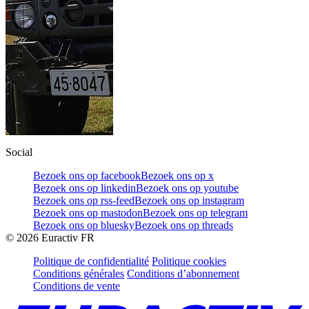
Social
Bezoek ons op facebook
Bezoek ons op x
Bezoek ons op linkedin
Bezoek ons op youtube
Bezoek ons op rss-feed
Bezoek ons op instagram
Bezoek ons op mastodon
Bezoek ons op telegram
Bezoek ons op bluesky
Bezoek ons op threads
©
2026
Euractiv FR
Politique de confidentialité
Politique cookies
Conditions générales
Conditions d’abonnement
Conditions de vente