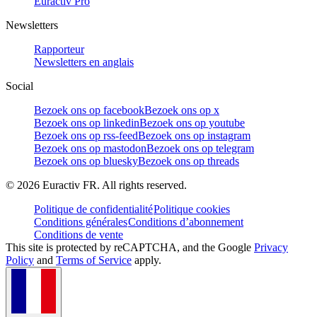
Euractiv Pro
Newsletters
Rapporteur
Newsletters en anglais
Social
Bezoek ons op facebook
Bezoek ons op x
Bezoek ons op linkedin
Bezoek ons op youtube
Bezoek ons op rss-feed
Bezoek ons op instagram
Bezoek ons op mastodon
Bezoek ons op telegram
Bezoek ons op bluesky
Bezoek ons op threads
©
2026
Euractiv FR. All rights reserved.
Politique de confidentialité
Politique cookies
Conditions générales
Conditions d’abonnement
Conditions de vente
This site is protected by reCAPTCHA, and the Google
Privacy
Policy
and
Terms of Service
apply.