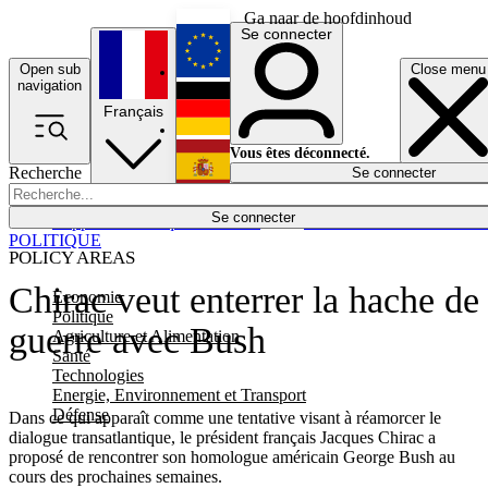
Ga naar de hoofdinhoud
Se connecter
Open sub
Close menu
English
navigation
Français
Deutsch
Vous êtes déconnecté.
Recherche
Se connecter
Español
Lumières éteintes
Se connecter
Rapporteur
Politique
Économie
Newsletters
Evénements
Em
POLITIQUE
POLICY AREAS
Chirac veut enterrer la hache de
Economie
Politique
guerre avec Bush
Agriculture et Alimentation
Santé
Technologies
Energie, Environnement et Transport
Défense
Dans ce qui apparaît comme une tentative visant à réamorcer le
dialogue transatlantique, le président français Jacques Chirac a
proposé de rencontrer son homologue américain George Bush au
cours des prochaines semaines.