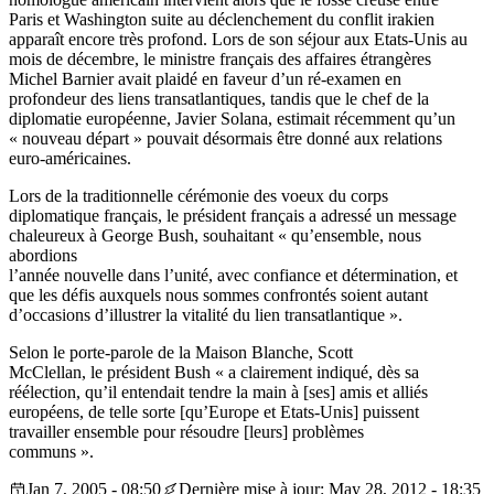
Paris et Washington suite au déclenchement du conflit irakien
apparaît encore très profond. Lors de son séjour aux Etats-Unis au
mois de décembre, le ministre français des affaires étrangères
Michel Barnier avait plaidé en faveur d’un ré-examen en
profondeur des liens transatlantiques, tandis que le chef de la
diplomatie européenne, Javier Solana, estimait récemment qu’un
« nouveau départ » pouvait désormais être donné aux relations
euro-américaines.
Lors de la traditionnelle cérémonie des voeux du corps
diplomatique français, le président français a adressé un message
chaleureux à George Bush, souhaitant « qu’ensemble, nous
abordions
l’année nouvelle dans l’unité, avec confiance et détermination, et
que les défis auxquels nous sommes confrontés soient autant
d’occasions d’illustrer la vitalité du lien transatlantique ».
Selon le porte-parole de la Maison Blanche, Scott
McClellan, le président Bush « a clairement indiqué, dès sa
réélection, qu’il entendait tendre la main à [ses] amis et alliés
européens, de telle sorte [qu’Europe et Etats-Unis] puissent
travailler ensemble pour résoudre [leurs] problèmes
communs ».
Jan 7, 2005 - 08:50
Dernière mise à jour: May 28, 2012 - 18:35