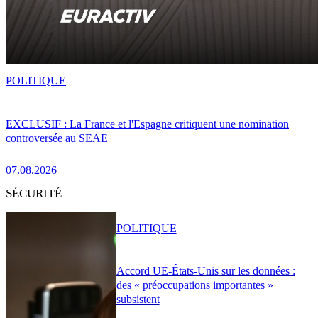
POLITIQUE
EXCLUSIF : La France et l'Espagne critiquent une nomination
controversée au SEAE
07.08.2026
SÉCURITÉ
POLITIQUE
Accord UE-États-Unis sur les données :
des « préoccupations importantes »
subsistent