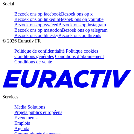
Social
Bezoek ons op facebook
Bezoek ons op x
Bezoek ons op linkedin
Bezoek ons op youtube
Bezoek ons op rss-feed
Bezoek ons op instagram
Bezoek ons op mastodon
Bezoek ons op telegram
Bezoek ons op bluesky
Bezoek ons op threads
©
2026
Euractiv FR
Politique de confidentialité
Politique cookies
Conditions générales
Conditions d’abonnement
Conditions de vente
Services
Media Solutions
Projets publics européens
Evénements
Emplois
Agenda
Communiqués de presse