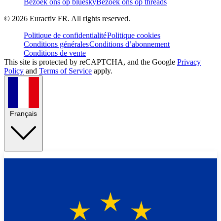
Bezoek ons op bluesky
Bezoek ons op threads
©
2026
Euractiv FR. All rights reserved.
Politique de confidentialité
Politique cookies
Conditions générales
Conditions d’abonnement
Conditions de vente
This site is protected by reCAPTCHA, and the Google
Privacy
Policy
and
Terms of Service
apply.
Français