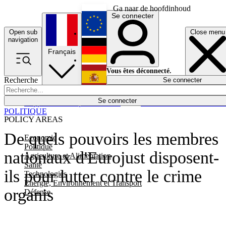
Ga naar de hoofdinhoud
Se connecter
Open sub
Close menu
English
navigation
Français
Deutsch
Vous êtes déconnecté.
Recherche
Se connecter
Español
Lumières éteintes
Se connecter
Rapporteur
Politique
Économie
Newsletters
Evénements
Em
POLITIQUE
POLICY AREAS
De quels pouvoirs les membres
Economie
Politique
nationaux d'Eurojust disposent-
Agriculture et Alimentation
Santé
ils pour lutter contre le crime
Technologies
Energie, Environnement et Transport
organis
Défense