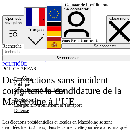
Ga naar de hoofdinhoud
Se connecter
Open sub
Close menu
English
navigation
Français
Deutsch
Vous êtes déconnecté.
Recherche
Se connecter
Español
Lumières éteintes
Se connecter
Rapporteur
Politique
Économie
Newsletters
Evénements
Em
POLITIQUE
POLICY AREAS
Des élections sans incident
Economie
Politique
confortent la candidature de la
Agriculture et Alimentation
Santé
Macédoine à l’UE
Technologies
Energie, Environnement et Transport
Défense
Les élections présidentielles et locales en Macédoine se sont
déroulées hier (22 mars) dans le calme. Cette journée a ainsi marqué