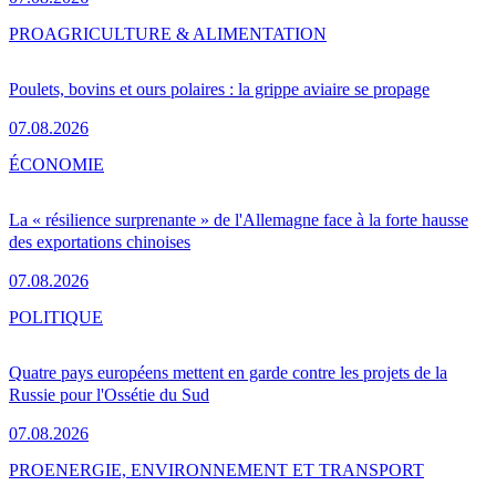
PRO
AGRICULTURE & ALIMENTATION
Poulets, bovins et ours polaires : la grippe aviaire se propage
07.08.2026
ÉCONOMIE
La « résilience surprenante » de l'Allemagne face à la forte hausse
des exportations chinoises
07.08.2026
POLITIQUE
Quatre pays européens mettent en garde contre les projets de la
Russie pour l'Ossétie du Sud
07.08.2026
PRO
ENERGIE, ENVIRONNEMENT ET TRANSPORT