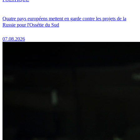
Quatre pays européens mettent en garde contre les projets de la
Russie pour l'Ossétie du Sud
07.08.2026