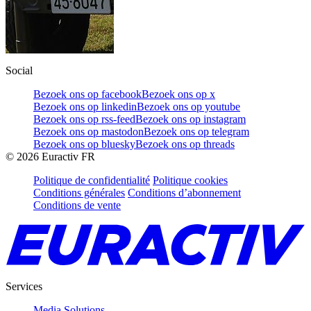
Social
Bezoek ons op facebook
Bezoek ons op x
Bezoek ons op linkedin
Bezoek ons op youtube
Bezoek ons op rss-feed
Bezoek ons op instagram
Bezoek ons op mastodon
Bezoek ons op telegram
Bezoek ons op bluesky
Bezoek ons op threads
©
2026
Euractiv FR
Politique de confidentialité
Politique cookies
Conditions générales
Conditions d’abonnement
Conditions de vente
Services
Media Solutions