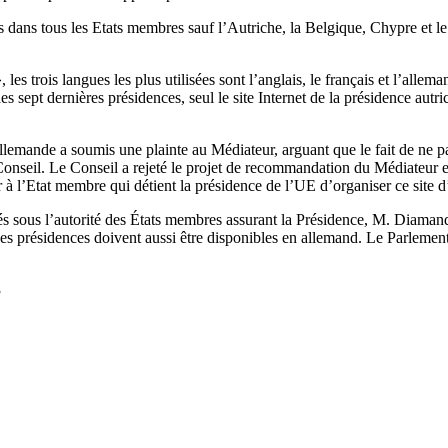
 dans tous les Etats membres sauf l’Autriche, la Belgique, Chypre et le
 les trois langues les plus utilisées sont l’anglais, le français et l’al
es sept dernières présidences, seul le site Internet de la présidence aut
llemande a soumis une plainte au Médiateur, arguant que le fait de ne pas
onseil. Le Conseil a rejeté le projet de recommandation du Médiateur eu
r à l’Etat membre qui détient la présidence de l’UE d’organiser ce site 
cés sous l’autorité des États membres assurant la Présidence, M. Diaman
des présidences doivent aussi être disponibles en allemand. Le Parlement
3