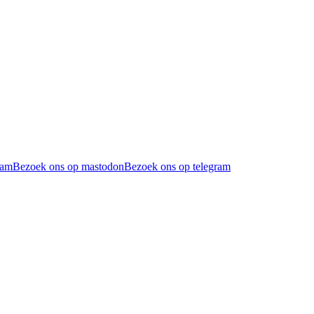
ram
Bezoek ons op mastodon
Bezoek ons op telegram