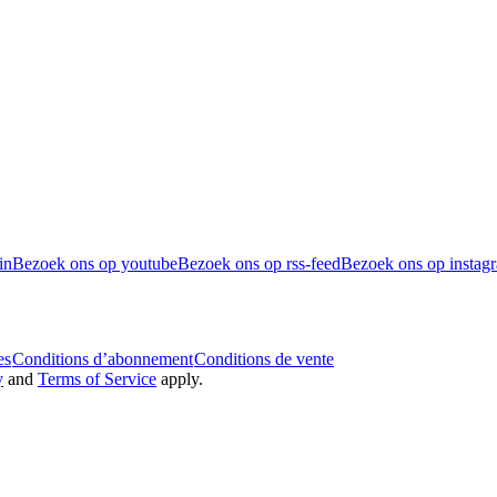
in
Bezoek ons op youtube
Bezoek ons op rss-feed
Bezoek ons op instag
es
Conditions d’abonnement
Conditions de vente
y
and
Terms of Service
apply.