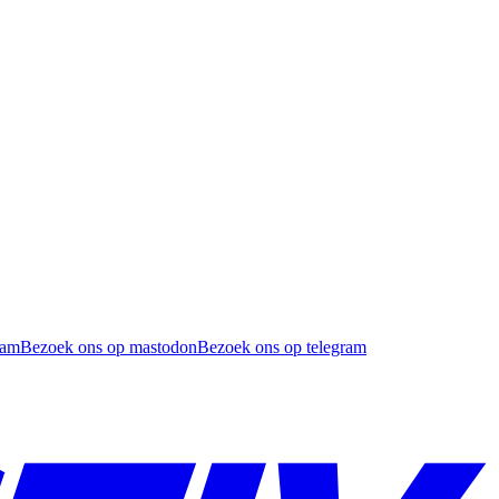
ram
Bezoek ons op mastodon
Bezoek ons op telegram