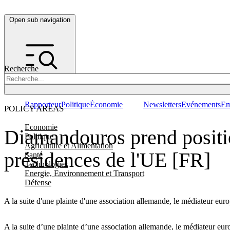
Open sub navigation
Recherche
Rapporteur
Politique
Économie
Newsletters
Evénements
Em
POLICY AREAS
Economie
Diamandouros prend position
Politique
Agriculture et Alimentation
présidences de l'UE [FR]
Santé
Technologies
Energie, Environnement et Transport
Défense
A la suite d'une plainte d'une association allemande, le médiateur eur
A la suite d’une plainte d’une association allemande, le médiateur eu