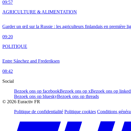
09:57
AGRICULTURE & ALIMENTATION
Garder un œil sur la Russie : les agriculteurs finlandais en première li
09:20
POLITIQUE
Entre Sánchez and Frederiksen
08:42
Social
Bezoek ons op facebook
Bezoek ons op x
Bezoek ons op linked
Bezoek ons op bluesky
Bezoek ons op threads
©
2026
Euractiv FR
Politique de confidentialité
Politique cookies
Conditions généra