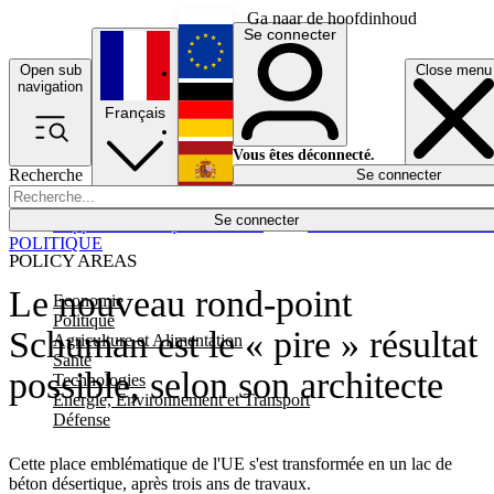
Ga naar de hoofdinhoud
Se connecter
Open sub
Close menu
English
navigation
Français
Deutsch
Vous êtes déconnecté.
Recherche
Se connecter
Español
Lumières éteintes
Se connecter
Rapporteur
Politique
Économie
Newsletters
Evénements
Em
POLITIQUE
POLICY AREAS
Le nouveau rond-point
Economie
Politique
Schuman est le « pire » résultat
Agriculture et Alimentation
Santé
possible, selon son architecte
Technologies
Energie, Environnement et Transport
Défense
Cette place emblématique de l'UE s'est transformée en un lac de
béton désertique, après trois ans de travaux.