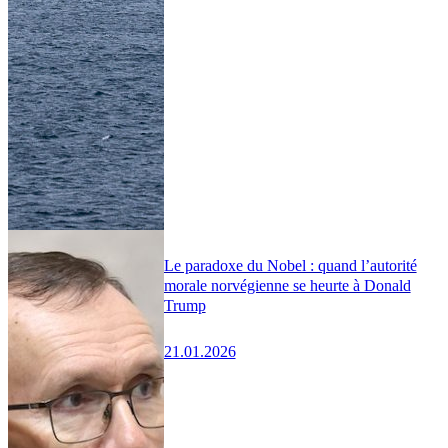
Le paradoxe du Nobel : quand l’autorité
morale norvégienne se heurte à Donald
Trump
21.01.2026