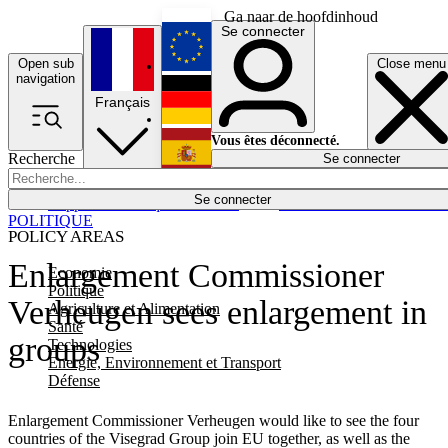
Ga naar de hoofdinhoud
Se connecter
Open sub
Close menu
English
navigation
Français
Deutsch
Vous êtes déconnecté.
Recherche
Se connecter
Español
Lumières éteintes
Se connecter
Rapporteur
Politique
Économie
Newsletters
Evénements
Em
POLITIQUE
POLICY AREAS
Enlargement Commissioner
Economie
Politique
Verheugen sees enlargement in
Agriculture et Alimentation
Santé
groups
Technologies
Energie, Environnement et Transport
Défense
Enlargement Commissioner Verheugen would like to see the four
countries of the Visegrad Group join EU together, as well as the