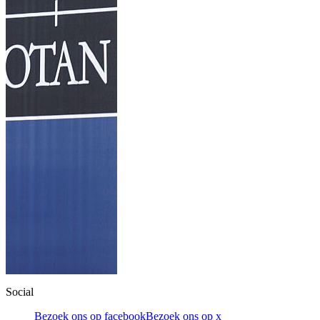
Social
Bezoek ons op facebook
Bezoek ons op x