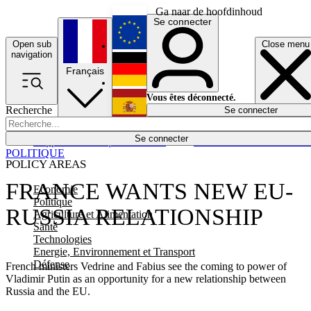
Ga naar de hoofdinhoud
Se connecter
Open sub
Close menu
English
navigation
Français
Deutsch
Vous êtes déconnecté.
Recherche
Se connecter
Español
Lumières éteintes
Se connecter
Rapporteur
Politique
Économie
Newsletters
Evénements
Em
POLITIQUE
POLICY AREAS
FRANCE WANTS NEW EU-
Economie
Politique
RUSSIA RELATIONSHIP
Agriculture et Alimentation
Santé
Technologies
Energie, Environnement et Transport
Défense
French ministers Vedrine and Fabius see the coming to power of
Vladimir Putin as an opportunity for a new relationship between
Russia and the EU.