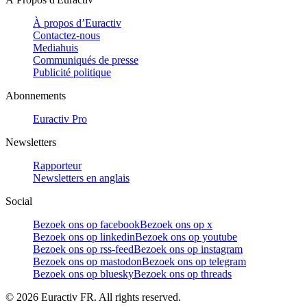
À propos d’Euractiv
Contactez-nous
Mediahuis
Communiqués de presse
Publicité politique
Abonnements
Euractiv Pro
Newsletters
Rapporteur
Newsletters en anglais
Social
Bezoek ons op facebook
Bezoek ons op x
Bezoek ons op linkedin
Bezoek ons op youtube
Bezoek ons op rss-feed
Bezoek ons op instagram
Bezoek ons op mastodon
Bezoek ons op telegram
Bezoek ons op bluesky
Bezoek ons op threads
©
2026
Euractiv FR. All rights reserved.