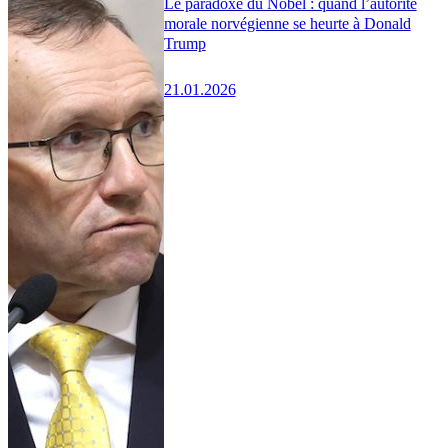
Le paradoxe du Nobel : quand l’autorité
morale norvégienne se heurte à Donald
Trump
21.01.2026