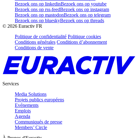
Bezoek ons op linkedin
Bezoek ons op youtube
Bezoek ons op rss-feed
Bezoek ons op instagram
Bezoek ons op mastodon
Bezoek ons op telegram
Bezoek ons op bluesky
Bezoek ons op threads
©
2026
Euractiv FR
Politique de confidentialité
Politique cookies
Conditions générales
Conditions d’abonnement
Conditions de vente
Services
Media Solutions
Projets publics européens
Evénements
Emplois
Agenda
Communiqués de presse
Members’ Circle
À Propos d'Euractiv