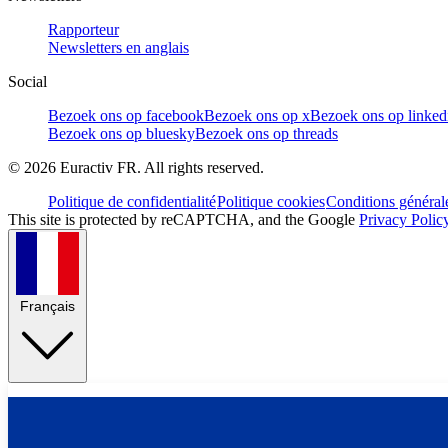
Rapporteur
Newsletters en anglais
Social
Bezoek ons op facebook
Bezoek ons op x
Bezoek ons op linked
Bezoek ons op bluesky
Bezoek ons op threads
©
2026
Euractiv FR. All rights reserved.
Politique de confidentialité
Politique cookies
Conditions général
This site is protected by reCAPTCHA, and the Google
Privacy Polic
Français