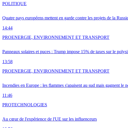
POLITIQUE
Quatre pays européens mettent en garde contre les projets de la Russi
14:44
PRO
ENERGIE, ENVIRONNEMENT ET TRANSPORT
Panneaux solaires et puces : Trump impose 15% de taxes sur le polysi
13:58
PRO
ENERGIE, ENVIRONNEMENT ET TRANSPORT
Incendies en Europe : les flammes s'apaisent au sud mais gagnent le n
11:46
PRO
TECHNOLOGIES
Au cœur de l'expérience de l'UE sur les influenceurs