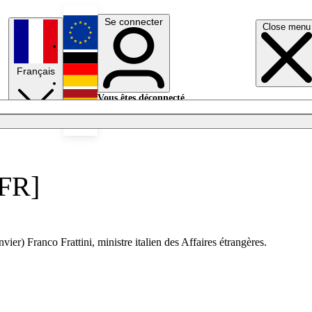
Se connecter
Close menu
English
Français
Deutsch
Vous êtes déconnecté.
Se connecter
Español
Lumières éteintes
[FR]
vier) Franco Frattini, ministre italien des Affaires étrangères.