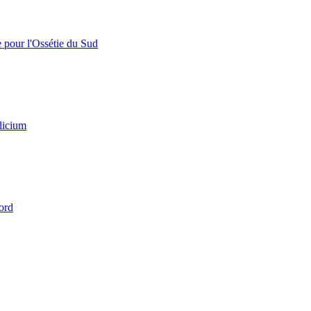
e pour l'Ossétie du Sud
licium
ord