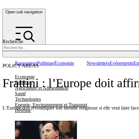
Open sub navigation
Recherche
Rapporteur
Politique
Économie
Newsletters
Evénements
Em
POLICY AREAS
Economie
Frattini : l’Europe doit aff
Politique
Agriculture et Alimentation
Santé
Technologies
Energie, Environnement et Transport
L’Europe doit revendiquer son identité religieuse si elle veut faire face
Défense