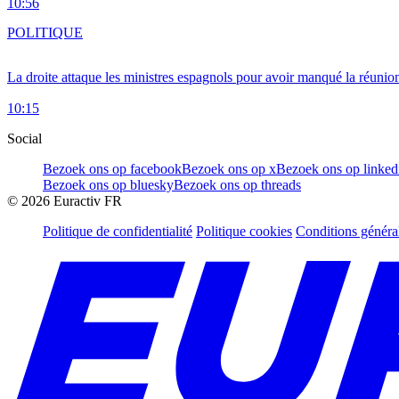
10:56
POLITIQUE
La droite attaque les ministres espagnols pour avoir manqué la réunio
10:15
Social
Bezoek ons op facebook
Bezoek ons op x
Bezoek ons op linked
Bezoek ons op bluesky
Bezoek ons op threads
©
2026
Euractiv FR
Politique de confidentialité
Politique cookies
Conditions généra