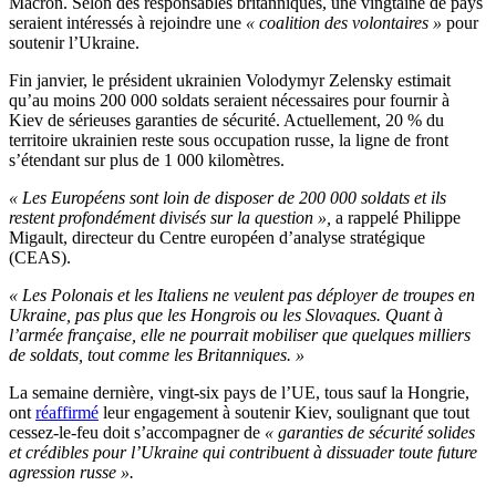
Macron. Selon des responsables britanniques, une vingtaine de pays
seraient intéressés à rejoindre une
« coalition des volontaires »
pour
soutenir l’Ukraine.
Fin janvier, le président ukrainien Volodymyr Zelensky estimait
qu’au moins 200 000 soldats seraient nécessaires pour fournir à
Kiev de sérieuses garanties de sécurité. Actuellement, 20 % du
territoire ukrainien reste sous occupation russe, la ligne de front
s’étendant sur plus de 1 000 kilomètres.
« Les Européens sont loin de disposer de 200 000 soldats et ils
restent profondément divisés sur la question »,
a rappelé Philippe
Migault, directeur du Centre européen d’analyse stratégique
(CEAS).
« Les Polonais et les Italiens ne veulent pas déployer de troupes en
Ukraine, pas plus que les Hongrois ou les Slovaques. Quant à
l’armée française, elle ne pourrait mobiliser que quelques milliers
de soldats, tout comme les Britanniques. »
La semaine dernière, vingt-six pays de l’UE, tous sauf la Hongrie,
ont
réaffirmé
leur engagement à soutenir Kiev, soulignant que tout
cessez-le-feu doit s’accompagner de
« garanties de sécurité solides
et crédibles pour l’Ukraine qui contribuent à dissuader toute future
agression russe ».