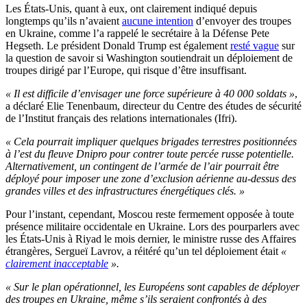
Les États-Unis, quant à eux, ont clairement indiqué depuis
longtemps qu’ils n’avaient
aucune intention
d’envoyer des troupes
en Ukraine, comme l’a rappelé le secrétaire à la Défense Pete
Hegseth. Le président Donald Trump est également
resté vague
sur
la question de savoir si Washington soutiendrait un déploiement de
troupes dirigé par l’Europe, qui risque d’être insuffisant.
« Il est difficile d’envisager une force supérieure à 40 000 soldats »
,
a déclaré Elie Tenenbaum, directeur du Centre des études de sécurité
de l’Institut français des relations internationales (Ifri).
« Cela pourrait impliquer quelques brigades terrestres positionnées
à l’est du fleuve Dnipro pour contrer toute percée russe potentielle.
Alternativement, un contingent de l’armée de l’air pourrait être
déployé pour imposer une zone d’exclusion aérienne au-dessus des
grandes villes et des infrastructures énergétiques clés. »
Pour l’instant, cependant, Moscou reste fermement opposée à toute
présence militaire occidentale en Ukraine. Lors des pourparlers avec
les États-Unis à Riyad le mois dernier, le ministre russe des Affaires
étrangères, Sergueï Lavrov, a réitéré qu’un tel déploiement était
«
clairement inacceptable
».
« Sur le plan opérationnel, les Européens sont capables de déployer
des troupes en Ukraine, même s’ils seraient confrontés à des