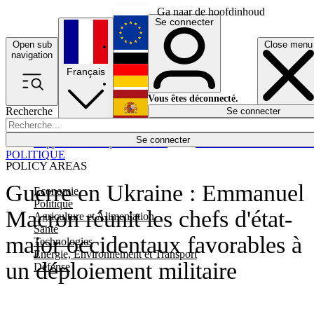
Ga naar de hoofdinhoud
Se connecter
Open sub
Close menu
English
navigation
Français
Deutsch
Vous êtes déconnecté.
Recherche
Se connecter
Español
Lumières éteintes
Se connecter
Rapporteur
Politique
Économie
Newsletters
Evénements
Em
POLITIQUE
POLICY AREAS
Guerre en Ukraine : Emmanuel
Economie
Politique
Macron réunit les chefs d'état-
Agriculture et Alimentation
Santé
major occidentaux favorables à
Technologies
Energie, Environnement et Transport
un déploiement militaire
Défense