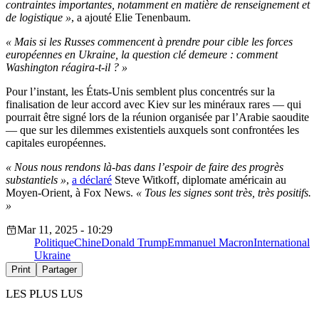
contraintes importantes, notamment en matière de renseignement et
de logistique »
, a ajouté Elie Tenenbaum.
« Mais si les Russes commencent à prendre pour cible les forces
européennes en Ukraine, la question clé demeure : comment
Washington réagira-t-il ? »
Pour l’instant, les États-Unis semblent plus concentrés sur la
finalisation de leur accord avec Kiev sur les minéraux rares — qui
pourrait être signé lors de la réunion organisée par l’Arabie saoudite
— que sur les dilemmes existentiels auxquels sont confrontées les
capitales européennes.
« Nous nous rendons là-bas dans l’espoir de faire des progrès
substantiels »
,
a déclaré
Steve Witkoff, diplomate américain au
Moyen-Orient, à Fox News.
« Tous les signes sont très, très positifs.
»
Mar 11, 2025 - 10:29
Politique
Chine
Donald Trump
Emmanuel Macron
International
Ukraine
Print
Partager
LES PLUS LUS