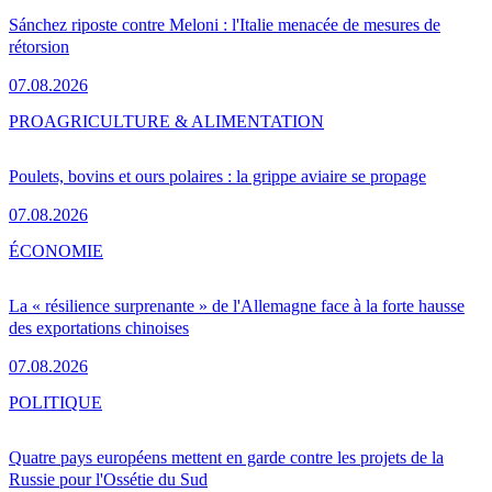
Sánchez riposte contre Meloni : l'Italie menacée de mesures de
rétorsion
07.08.2026
PRO
AGRICULTURE & ALIMENTATION
Poulets, bovins et ours polaires : la grippe aviaire se propage
07.08.2026
ÉCONOMIE
La « résilience surprenante » de l'Allemagne face à la forte hausse
des exportations chinoises
07.08.2026
POLITIQUE
Quatre pays européens mettent en garde contre les projets de la
Russie pour l'Ossétie du Sud