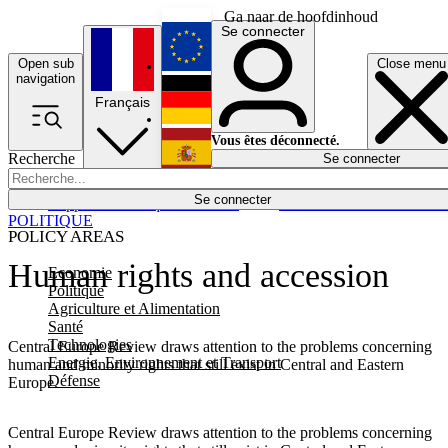
Ga naar de hoofdinhoud
Se connecter
Open sub
Close menu
English
navigation
Français
Deutsch
Vous êtes déconnecté.
Recherche
Se connecter
Español
Lumières éteintes
Se connecter
Rapporteur
Politique
Économie
Newsletters
Evénements
Em
POLITIQUE
POLICY AREAS
Human rights and accession
Economie
Politique
Agriculture et Alimentation
Santé
Technologies
Central Europe Review draws attention to the problems concerning
Energie, Environnement et Transport
human and minority rights that still exist in Central and Eastern
Défense
Europe.
Central Europe Review draws attention to the problems concerning