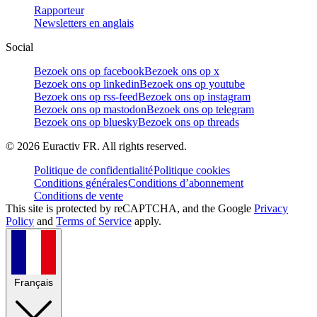
Rapporteur
Newsletters en anglais
Social
Bezoek ons op facebook
Bezoek ons op x
Bezoek ons op linkedin
Bezoek ons op youtube
Bezoek ons op rss-feed
Bezoek ons op instagram
Bezoek ons op mastodon
Bezoek ons op telegram
Bezoek ons op bluesky
Bezoek ons op threads
©
2026
Euractiv FR. All rights reserved.
Politique de confidentialité
Politique cookies
Conditions générales
Conditions d’abonnement
Conditions de vente
This site is protected by reCAPTCHA, and the Google
Privacy
Policy
and
Terms of Service
apply.
Français