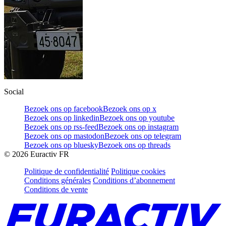
Social
Bezoek ons op facebook
Bezoek ons op x
Bezoek ons op linkedin
Bezoek ons op youtube
Bezoek ons op rss-feed
Bezoek ons op instagram
Bezoek ons op mastodon
Bezoek ons op telegram
Bezoek ons op bluesky
Bezoek ons op threads
©
2026
Euractiv FR
Politique de confidentialité
Politique cookies
Conditions générales
Conditions d’abonnement
Conditions de vente