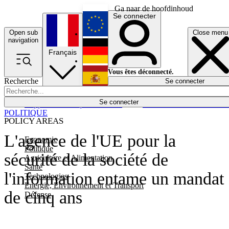
Ga naar de hoofdinhoud
Se connecter
Open sub
Close menu
English
navigation
Français
Deutsch
Vous êtes déconnecté.
Recherche
Se connecter
Español
Lumières éteintes
Se connecter
Rapporteur
Politique
Économie
Newsletters
Evénements
Em
POLITIQUE
POLICY AREAS
L'agence de l'UE pour la
Economie
Politique
sécurité de la société de
Agriculture et Alimentation
Santé
l'information entame un mandat
Technologies
Energie, Environnement et Transport
de cinq ans
Défense