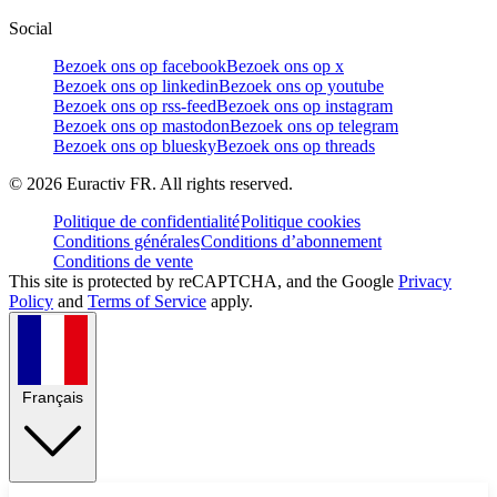
Social
Bezoek ons op facebook
Bezoek ons op x
Bezoek ons op linkedin
Bezoek ons op youtube
Bezoek ons op rss-feed
Bezoek ons op instagram
Bezoek ons op mastodon
Bezoek ons op telegram
Bezoek ons op bluesky
Bezoek ons op threads
©
2026
Euractiv FR. All rights reserved.
Politique de confidentialité
Politique cookies
Conditions générales
Conditions d’abonnement
Conditions de vente
This site is protected by reCAPTCHA, and the Google
Privacy
Policy
and
Terms of Service
apply.
Français