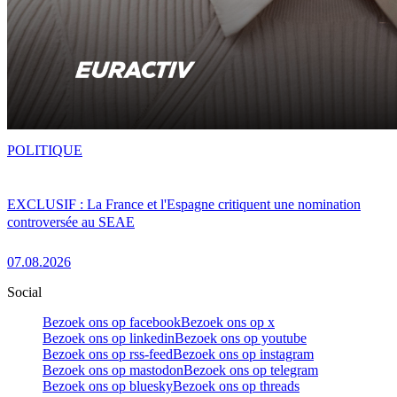
POLITIQUE
EXCLUSIF : La France et l'Espagne critiquent une nomination
controversée au SEAE
07.08.2026
Social
Bezoek ons op facebook
Bezoek ons op x
Bezoek ons op linkedin
Bezoek ons op youtube
Bezoek ons op rss-feed
Bezoek ons op instagram
Bezoek ons op mastodon
Bezoek ons op telegram
Bezoek ons op bluesky
Bezoek ons op threads