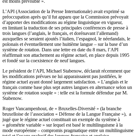
est moins prévisible ».
L’API (Association de la Presse Internationale) avait exprimé sa
préoccupation après qu’il fut apparu que la Commission prévoyait
d’apporter des modifications au régime linguistique en vigueur,
en limitant la traduction de ses principales conférences de presse à
trois langues (l’anglais, le français, et dorénavant l’allemand)
auxquelles se seraient ajoutés l’italien, l’espagnol, le néerlandais, le
polonais et éventuellement une huitième langue – sur la base d’un
système de rotation. Dans une lettre en date du 8 mars, l’API
réaffirmait son attachement au régime actuel, en place depuis 1995
et fondé sur la coexistence de neuf langues.
Le président de l’API, Michael Stabenow, déclarait récemment que
les modifications prévues ne lui apparaissaient pas justifiées, le
régime actuel ayant donné largement satisfaction. « L’anglais et le
français comme base plus sept autres langues en alternance selon un
système de rotation souple » : telle est la formule défendue par M.
Stabenow.
Roger Vancampenhout, de « Bruxelles-Diversité » (la branche
bruxelloise de l’association « Défense de la Langue Française »), a
jugé que le régime actuel constituait un exemple du système à
« géométrie variable » sur lequel est basé le multilinguisme à la
mode européenne – compromis pragmatique entre un multilinguisme
total et l’usage exclusif des langues française et anglaise.