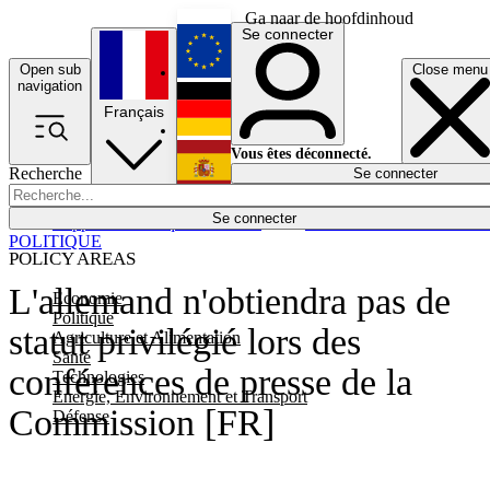
Ga naar de hoofdinhoud
Se connecter
Open sub
Close menu
English
navigation
Français
Deutsch
Vous êtes déconnecté.
Recherche
Se connecter
Español
Lumières éteintes
Se connecter
Rapporteur
Politique
Économie
Newsletters
Evénements
Em
POLITIQUE
POLICY AREAS
L'allemand n'obtiendra pas de
Economie
Politique
statut privilégié lors des
Agriculture et Alimentation
Santé
conférences de presse de la
Technologies
Energie, Environnement et Transport
Commission [FR]
Défense