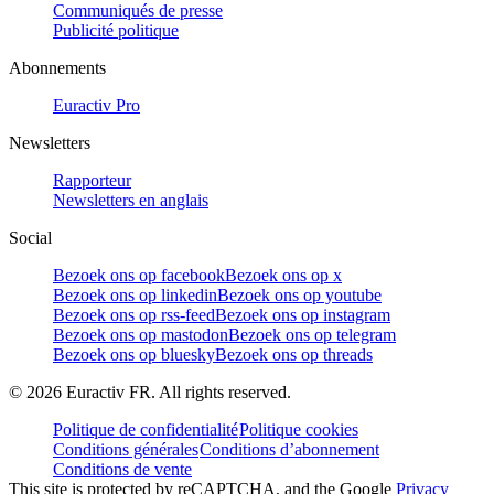
Communiqués de presse
Publicité politique
Abonnements
Euractiv Pro
Newsletters
Rapporteur
Newsletters en anglais
Social
Bezoek ons op facebook
Bezoek ons op x
Bezoek ons op linkedin
Bezoek ons op youtube
Bezoek ons op rss-feed
Bezoek ons op instagram
Bezoek ons op mastodon
Bezoek ons op telegram
Bezoek ons op bluesky
Bezoek ons op threads
©
2026
Euractiv FR. All rights reserved.
Politique de confidentialité
Politique cookies
Conditions générales
Conditions d’abonnement
Conditions de vente
This site is protected by reCAPTCHA, and the Google
Privacy