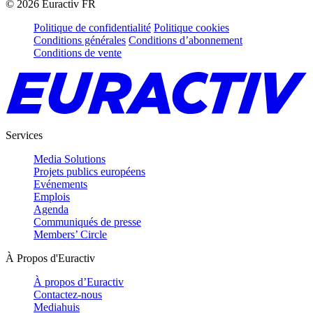
©
2026
Euractiv FR
Politique de confidentialité
Politique cookies
Conditions générales
Conditions d’abonnement
Conditions de vente
Services
Media Solutions
Projets publics européens
Evénements
Emplois
Agenda
Communiqués de presse
Members’ Circle
À Propos d'Euractiv
À propos d’Euractiv
Contactez-nous
Mediahuis