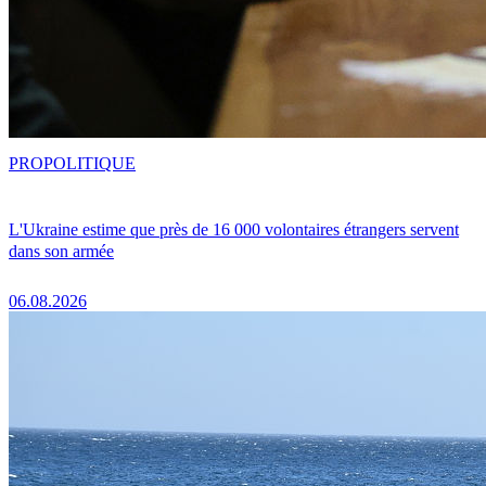
PRO
POLITIQUE
L'Ukraine estime que près de 16 000 volontaires étrangers servent
dans son armée
06.08.2026