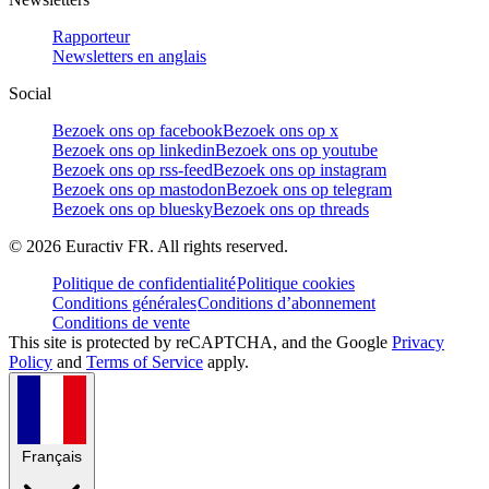
Rapporteur
Newsletters en anglais
Social
Bezoek ons op facebook
Bezoek ons op x
Bezoek ons op linkedin
Bezoek ons op youtube
Bezoek ons op rss-feed
Bezoek ons op instagram
Bezoek ons op mastodon
Bezoek ons op telegram
Bezoek ons op bluesky
Bezoek ons op threads
©
2026
Euractiv FR. All rights reserved.
Politique de confidentialité
Politique cookies
Conditions générales
Conditions d’abonnement
Conditions de vente
This site is protected by reCAPTCHA, and the Google
Privacy
Policy
and
Terms of Service
apply.
Français