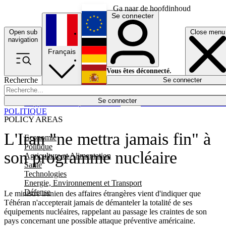
Ga naar de hoofdinhoud
Se connecter
Open sub
Close menu
English
navigation
Français
Deutsch
Vous êtes déconnecté.
Recherche
Se connecter
Español
Lumières éteintes
Se connecter
Rapporteur
Politique
Économie
Newsletters
Evénements
Em
POLITIQUE
POLICY AREAS
L'Iran "ne mettra jamais fin" à
Economie
Politique
son programme nucléaire
Agriculture et Alimentation
Santé
Technologies
Energie, Environnement et Transport
Défense
Le ministre iranien des affaires étrangères vient d'indiquer que
Téhéran n'accepterait jamais de démanteler la totalité de ses
équipements nucléaires, rappelant au passage les craintes de son
pays concernant une possible attaque préventive américaine.