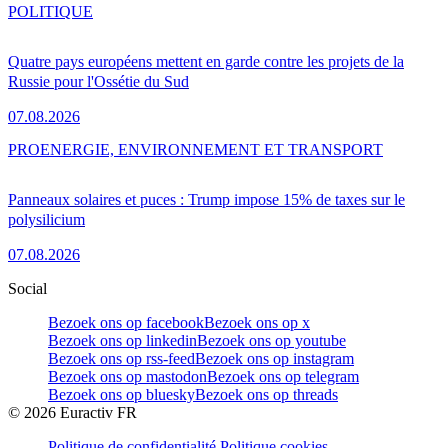
POLITIQUE
Quatre pays européens mettent en garde contre les projets de la
Russie pour l'Ossétie du Sud
07.08.2026
PRO
ENERGIE, ENVIRONNEMENT ET TRANSPORT
Panneaux solaires et puces : Trump impose 15% de taxes sur le
polysilicium
07.08.2026
Social
Bezoek ons op facebook
Bezoek ons op x
Bezoek ons op linkedin
Bezoek ons op youtube
Bezoek ons op rss-feed
Bezoek ons op instagram
Bezoek ons op mastodon
Bezoek ons op telegram
Bezoek ons op bluesky
Bezoek ons op threads
©
2026
Euractiv FR
Politique de confidentialité
Politique cookies