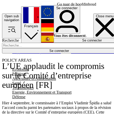
Ga naar de hoofdinhoud
Se connecter
Open sub
Close menu
English
navigation
Français
Deutsch
Vous êtes déconnecté.
Recherche
Se connecter
Español
Lumières éteintes
Se connecter
Rapporteur
Politique
Économie
Newsletters
Evénements
Em
POLICY AREAS
L’UE applaudit le compromis
Economie
sur le Comité d’entreprise
Politique
Agriculture et Alimentation
européen [FR]
Santé
Technologies
Energie, Environnement et Transport
Défense
Hier 4 septembre, le commissaire à l’Emploi Vladimir Špidla a salué
l’accord conclu parmi les partenaires sociaux à propos de la révision
de la directive sur le Comité d’entreprise européen (CEE). Cette