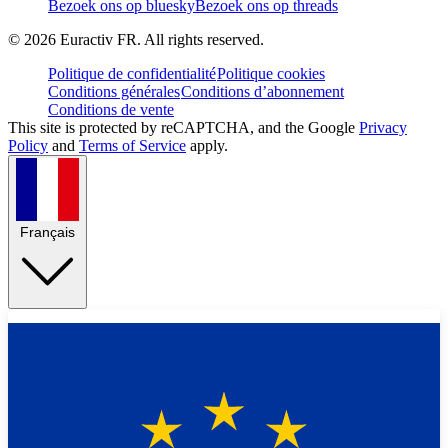
Bezoek ons op bluesky
Bezoek ons op threads
©
2026
Euractiv FR. All rights reserved.
Politique de confidentialité
Politique cookies
Conditions générales
Conditions d’abonnement
Conditions de vente
This site is protected by reCAPTCHA, and the Google
Privacy
Policy
and
Terms of Service
apply.
Français