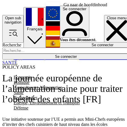
Ga naar de hoofdinhoud
Se connecter
Open sub
Close menu
English
navigation
Français
Deutsch
Vous êtes déconnecté.
Recherche
Se connecter
Español
Lumières éteintes
Se connecter
Rapporteur
Politique
Économie
Newsletters
Evénements
Em
SANTÉ
POLICY AREAS
La journée européenne de
Economie
Politique
l’alimentation saine pour traiter
Agriculture et Alimentation
Santé
l’obésité des enfants [FR]
Technologies
Energie, Environnement et Transport
Défense
Une initiative soutenue par l’UE a permis aux Mini-Chefs européens
d’inviter des chefs cuisiniers de haut niveau dans les écoles