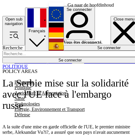
Ga naar de hoofdinhoud
Se connecter
Open sub
Close menu
English
navigation
Français
Deutsch
Vous êtes déconnecté.
Recherche
Se connecter
Español
Lumières éteintes
Se connecter
Rapporteur
Politique
Économie
Newsletters
Evénements
Em
POLITIQUE
POLICY AREAS
La Serbie mise sur la solidarité
Economie
Politique
avec l'UE face à l'embargo
Agriculture et Alimentation
Santé
russe
Technologies
Energie, Environnement et Transport
Défense
A la suite d'une mise en garde officielle de l'UE, le premier ministre
serbe, Aleksandar Vu?i?, a assuré que son pays n'avait aucunement