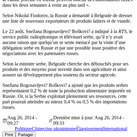
dans les deux semaines à venir au plus tard ».
Selon Nikolaï Fiodorov, la Russie a demandé à Belgrade de dresser
une liste de nouveaux exportateurs de produits laitiers et de viande.
Le 22 août, Snežana Bogosavljevi? Boškovi? a indiqué à la
RTS
, le
service public radiophonique et télévisuel serbe, qu’il n’y avait
aucune raison que quelqu’un se sente menacé par la visite d’une
délégation serbe en Russie et par une possible issue positive des
négociations avec les partenaires russes.
Selon la ministre serbe, Belgrade cherche des débouchés pour ses
produits et des moyens pour investir dans son agriculture et ainsi
assurer un développement plus soutenu du secteur agricole.
Snežana Bogosavljevi? Boškovi? a ajouté que les produits serbes
représentaient 0,2 % de toute la production alimentaire importée en
Russie. Or, si la Serbie exploitait pleinement ses ressources, cette
part pourrait atteindre au mieux 0,4 % ou 0,5 % des importations
russes.
Aug 26, 2014 -
Dernière mise à jour: Aug 26, 2014 -
09:27
09:33
Politique
Chine
crise ukrainienne
Élargissement
International
Print
Partager