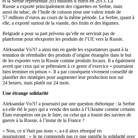
et la Serbie représentait 203 millions d’euros en 2013. La
Russie a exporté principalement des cigarettes en Serbie, mais
aussi du tabac, de l’huile de cuisson pour une valeur totale de
57 millions d’euros au cours de la même période. La Serbie, quant à
elle, a exporté surtout de la viande, des fruits et des légumes.
Belgrade a pour sa part prévenu qu’elle ne servirait pas de
plateforme pour réexporter les produits de l’UE vers la Russie.
Aleksandar Vu?i? a ainsi mis en garde les exportateurs quant à la
tentation de réemballer des produits d’origine étrangère dans le but
de les exporter vers la Russie comme produits locaux. Il a également
averti que ceux qui se prêteraient à ce genre d’exercice « pourraient
bien terminer en prison ». Il a par conséquent vivement conseillé de
planifier des stratégies pour augmenter leur production non sur
24 heures, mais plutôt sur 24 mois.
Une étrange solidarité
Aleksandar Vu?i? a poursuivi par une question rhétorique : la Serbie
a-t-elle été le pays qui a vendu des tanks à l’Ukraine comme certains
États européens ont pu le faire, ou celui qui a fourni des navires de
guerre à la Russie, à l’instar de la France ?
« Non, ce n’était pas nous », a-t-il alors rétorqué en
poursuivant : « Je ne comprends pas ce que signifie la solidarité avec