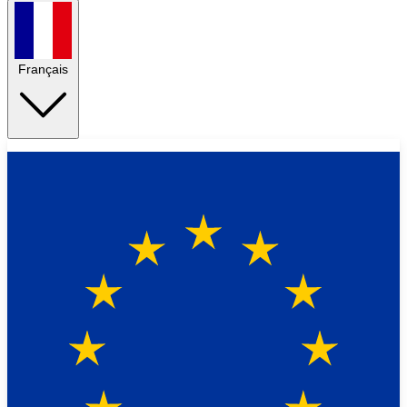
Français