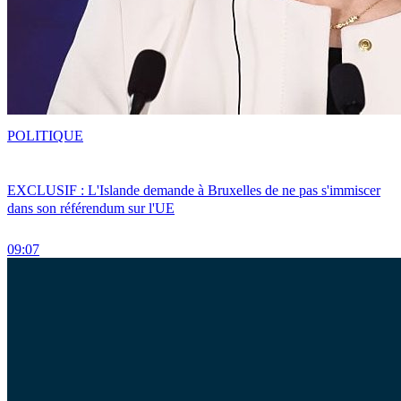
POLITIQUE
EXCLUSIF : L'Islande demande à Bruxelles de ne pas s'immiscer
dans son référendum sur l'UE
09:07