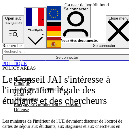
Ga naar de hoofdinhoud
Se connecter
Open sub
Close menu
English
navigation
Français
Deutsch
Vous êtes déconnecté.
Recherche
Se connecter
Español
Lumières éteintes
Se connecter
Rapporteur
Politique
Économie
Newsletters
Evénements
Em
POLITIQUE
POLICY AREAS
Le Conseil JAI s'intéresse à
Economie
Politique
l'immigration légale des
Agriculture et Alimentation
Santé
étudiants et des chercheurs
Technologies
Energie, Environnement et Transport
Défense
Les ministres de l'intérieur de l'UE devraient discuter de l'octroi de
cartes de séjour aux étudiants, aux stagiaires et aux chercheurs en