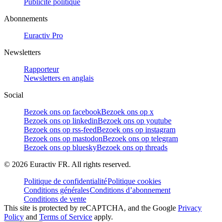
Publicité politique
Abonnements
Euractiv Pro
Newsletters
Rapporteur
Newsletters en anglais
Social
Bezoek ons op facebook
Bezoek ons op x
Bezoek ons op linkedin
Bezoek ons op youtube
Bezoek ons op rss-feed
Bezoek ons op instagram
Bezoek ons op mastodon
Bezoek ons op telegram
Bezoek ons op bluesky
Bezoek ons op threads
©
2026
Euractiv FR. All rights reserved.
Politique de confidentialité
Politique cookies
Conditions générales
Conditions d’abonnement
Conditions de vente
This site is protected by reCAPTCHA, and the Google
Privacy
Policy
and
Terms of Service
apply.