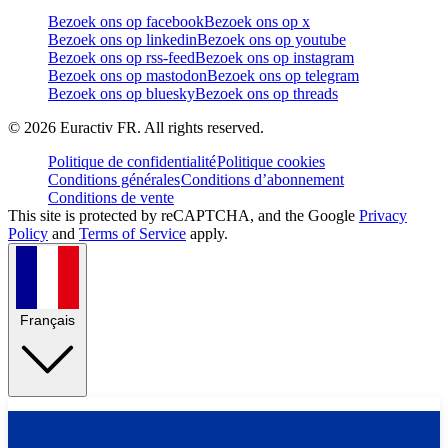
Bezoek ons op facebook
Bezoek ons op x
Bezoek ons op linkedin
Bezoek ons op youtube
Bezoek ons op rss-feed
Bezoek ons op instagram
Bezoek ons op mastodon
Bezoek ons op telegram
Bezoek ons op bluesky
Bezoek ons op threads
©
2026
Euractiv FR. All rights reserved.
Politique de confidentialité
Politique cookies
Conditions générales
Conditions d’abonnement
Conditions de vente
This site is protected by reCAPTCHA, and the Google
Privacy
Policy
and
Terms of Service
apply.
Français