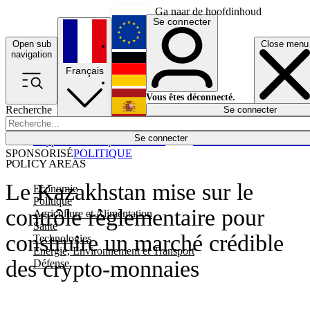
Ga naar de hoofdinhoud
Se connecter
Open sub
Close menu
English
navigation
Français
Deutsch
Vous êtes déconnecté.
Recherche
Se connecter
Español
Lumières éteintes
Se connecter
Rapporteur
Politique
Économie
Newsletters
Evénements
Em
SPONSORISÉ
POLITIQUE
POLICY AREAS
Le Kazakhstan mise sur le
Economie
Politique
contrôle règlementaire pour
Agriculture et Alimentation
Santé
construire un marché crédible
Technologies
Energie, Environnement et Transport
des crypto-monnaies
Défense