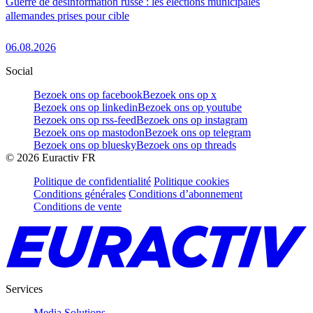
Guerre de désinformation russe : les élections municipales
allemandes prises pour cible
06.08.2026
Social
Bezoek ons op facebook
Bezoek ons op x
Bezoek ons op linkedin
Bezoek ons op youtube
Bezoek ons op rss-feed
Bezoek ons op instagram
Bezoek ons op mastodon
Bezoek ons op telegram
Bezoek ons op bluesky
Bezoek ons op threads
©
2026
Euractiv FR
Politique de confidentialité
Politique cookies
Conditions générales
Conditions d’abonnement
Conditions de vente
Services
Media Solutions