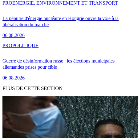
PRO
ENERGIE, ENVIRONNEMENT ET TRANSPORT
La pénurie d'énergie nucléaire en Hongrie ouvre la voie à la
libéralisation du marché
06.08.2026
PRO
POLITIQUE
Guerre de désinformation russe : les élections municipales
allemandes prises pour cible
06.08.2026
PLUS DE CETTE SECTION