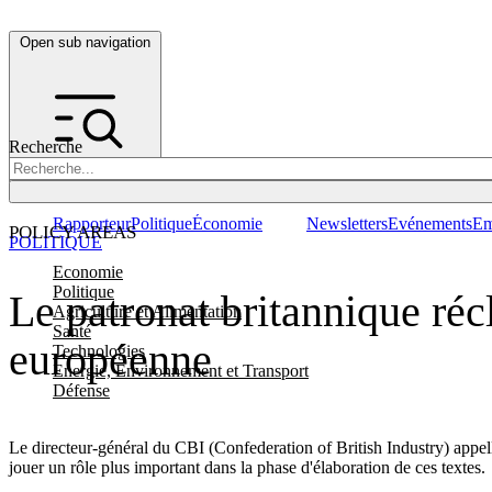
Open sub navigation
Recherche
Rapporteur
Politique
Économie
Newsletters
Evénements
Em
POLICY AREAS
POLITIQUE
Economie
Politique
Le patronat britannique récl
Agriculture et Alimentation
Santé
européenne
Technologies
Energie, Environnement et Transport
Défense
Le directeur-général du CBI (Confederation of British Industry) appel
jouer un rôle plus important dans la phase d'élaboration de ces textes.