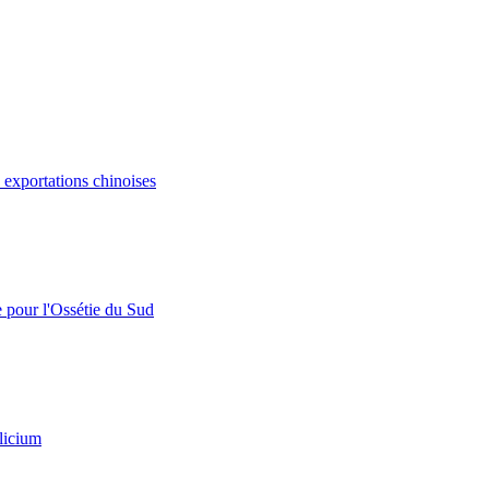
s exportations chinoises
e pour l'Ossétie du Sud
licium