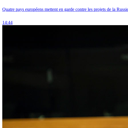
Quatre pays européens mettent en garde contre les projets de la Russi
14:44