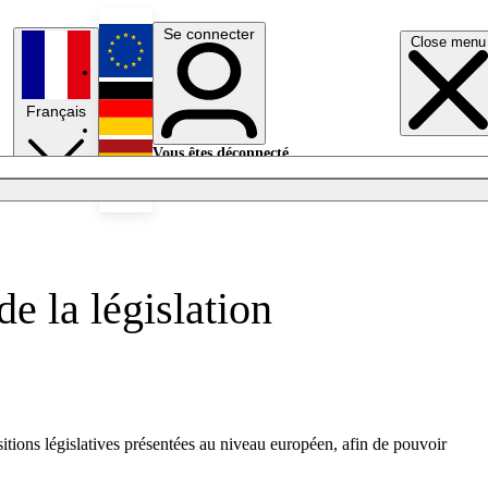
Se connecter
Close menu
English
Français
Deutsch
Vous êtes déconnecté.
Se connecter
Español
Lumières éteintes
de la législation
itions législatives présentées au niveau européen, afin de pouvoir