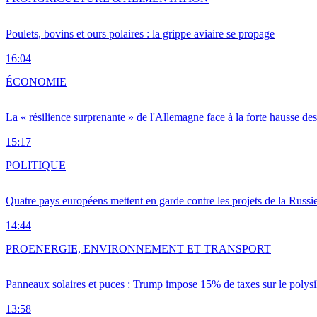
Poulets, bovins et ours polaires : la grippe aviaire se propage
16:04
ÉCONOMIE
La « résilience surprenante » de l'Allemagne face à la forte hausse de
15:17
POLITIQUE
Quatre pays européens mettent en garde contre les projets de la Russi
14:44
PRO
ENERGIE, ENVIRONNEMENT ET TRANSPORT
Panneaux solaires et puces : Trump impose 15% de taxes sur le polysi
13:58