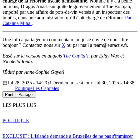
chargé de la réforme fiscale démissionne.
Nommé il y a à peine
un mois, Dragoș Anastasiu quitte le gouvernement d’Ilie Bolojan,
emporté par une affaire de pots-de-vin versés à un inspecteur des
impôts, dans une administration qu’il était chargé de réformer.
Par
Catalina Mihai
.
Une info à partager, un commentaire ou juste envie de nous dire
bonjour ? Contactez-nous sur
X
ou par mail à team@euractiv.fr.
Basé sur la version en anglais
The Capitals
, par Eddy Wax et
Nicoletta Ionta.
[Édité par Anne-Sophie Gayet]
Jul 28, 2025 - 14:29
Dernière mise à jour: Jul 30, 2025 - 14:38
Politique
Les Capitales
Print
Partager
LES PLUS LUS
POLITIQUE
EXCLUSIF : L'Islande demande à Bruxelles de ne pas s'immiscer