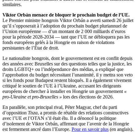
similaires.
Viktor Orbán menace de bloquer le prochain budget de l’UE.
Le Premier ministre hongrois Viktor Orbán a averti samedi 26 juillet
qu’il s’opposerait à l’adoption du prochain budget pluriannuel de
l’Union européenne — d’un montant de 2 000 milliards d’euros
pour la période 2028-2034 — tant que l’UE ne débloquera pas les
fonds européens gelés à la Hongrie en raison de violations
persistantes de l’État de droit.
Le nationaliste hongrois, dont le gouvernement est en conflit depuis
des années avec Bruxelles sur des questions telles que la justice, les
droits LGBTQ+ ou l’indépendance des médias, a expliqué que
l’approbation du budget nécessitant l’unanimité, il y mettra son veto
si les fonds pour Budapest restent bloqués. Il a également vivement
critiqué le soutien de l’UE à l’Ukraine, accusant les dirigeants
européens de chercher à installer en Hongrie un gouvernement
«
pro-Ukraine et pro-Bruxelles »
lors des élections de 2026.
En parallèle, son principal rival, Péter Magyar, chef du parti
d’opposition
Tisza
, a promis de rétablir des relations constructives
avec l’UE et l’OTAN s’il était élu. Il a dénoncé la politique
d’isolement de Viktor Orbán, affirmant que l’avenir de la Hongrie
est fermement ancré dans l’Europe.
Pour en savoir plus
(en anglais).