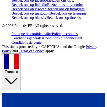
Bezoek ons op facebook
Bezoek ons op x
Bezoek ons op linkedin
Bezoek ons op youtube
Bezoek ons op rss-feed
Bezoek ons op instagram
Bezoek ons op mastodon
Bezoek ons op telegram
Bezoek ons op bluesky
Bezoek ons op threads
©
2026
Euractiv FR. All rights reserved.
Politique de confidentialité
Politique cookies
Conditions générales
Conditions d’abonnement
Conditions de vente
This site is protected by reCAPTCHA, and the Google
Privacy
Policy
and
Terms of Service
apply.
Français