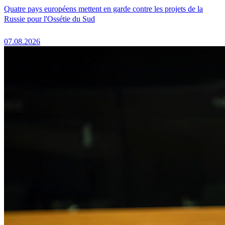
Quatre pays européens mettent en garde contre les projets de la
Russie pour l'Ossétie du Sud
07.08.2026