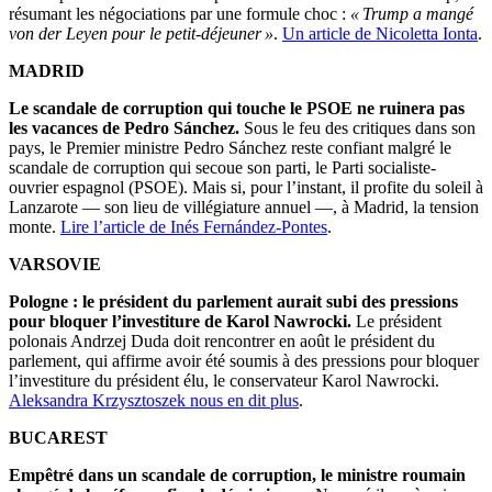
résumant les négociations par une formule choc :
« Trump a mangé
von der Leyen pour le petit-déjeuner »
.
Un article de Nicoletta Ionta
.
MADRID
Le scandale de corruption qui touche le PSOE ne ruinera pas
les vacances de Pedro Sánchez.
Sous le feu des critiques dans son
pays, le Premier ministre Pedro Sánchez reste confiant malgré le
scandale de corruption qui secoue son parti, le Parti socialiste-
ouvrier espagnol (PSOE). Mais si, pour l’instant, il profite du soleil à
Lanzarote — son lieu de villégiature annuel —, à Madrid, la tension
monte.
Lire l’article de Inés Fernández-Pontes
.
VARSOVIE
Pologne : le président du parlement aurait subi des pressions
pour bloquer l’investiture de Karol Nawrocki.
Le président
polonais Andrzej Duda doit rencontrer en août le président du
parlement, qui affirme avoir été soumis à des pressions pour bloquer
l’investiture du président élu, le conservateur Karol Nawrocki.
Aleksandra Krzysztoszek
nous en dit plus
.
BUCAREST
Empêtré dans un scandale de corruption, le ministre roumain