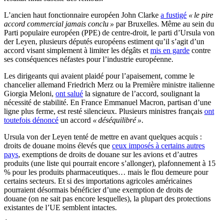
L’ancien haut fonctionnaire européen John Clarke
a fustigé
« le pire
accord commercial jamais conclu »
par Bruxelles. Même au sein du
Parti populaire européen (PPE) de centre-droit, le parti d’Ursula von
der Leyen, plusieurs députés européens estiment qu’il s’agit d’un
accord visant simplement à limiter les dégâts et
mis en garde
contre
ses conséquences néfastes pour l’industrie européenne.
Les dirigeants qui avaient plaidé pour l’apaisement, comme le
chancelier allemand Friedrich Merz ou la Première ministre italienne
Giorgia Meloni,
ont salué
la signature de l’accord, soulignant la
nécessité de stabilité. En France Emmanuel Macron, partisan d’une
ligne plus ferme, est resté silencieux. Plusieurs ministres français
ont
toutefois dénoncé
un accord
« déséquilibré »
.
Ursula von der Leyen tenté de mettre en avant quelques acquis :
droits de douane moins élevés que
ceux imposés à certains autres
pays
, exemptions de droits de douane sur les avions et d’autres
produits (une liste qui pourrait encore s’allonger), plafonnement à 15
% pour les produits pharmaceutiques… mais le flou demeure pour
certains secteurs. Et si des importations agricoles américaines
pourraient désormais bénéficier d’une exemption de droits de
douane (on ne sait pas encore lesquelles), la plupart des protections
existantes de l’UE semblent intactes.