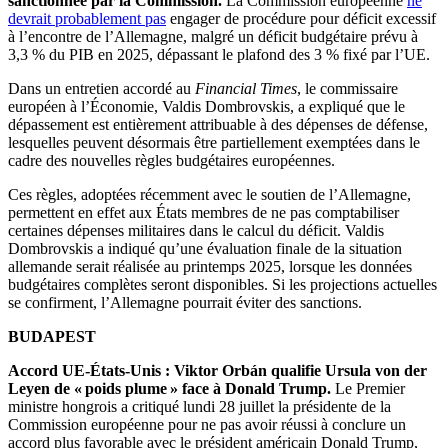
sanctionnée par la Commission.
La Commission européenne
ne
devrait probablement pas
engager de procédure pour déficit excessif
à l’encontre de l’Allemagne, malgré un déficit budgétaire prévu à
3,3 % du PIB en 2025, dépassant le plafond des 3 % fixé par l’UE.
Dans un entretien accordé au
Financial Times
, le commissaire
européen à l’Économie, Valdis Dombrovskis, a expliqué que le
dépassement est entièrement attribuable à des dépenses de défense,
lesquelles peuvent désormais être partiellement exemptées dans le
cadre des nouvelles règles budgétaires européennes.
Ces règles, adoptées récemment avec le soutien de l’Allemagne,
permettent en effet aux États membres de ne pas comptabiliser
certaines dépenses militaires dans le calcul du déficit. Valdis
Dombrovskis a indiqué qu’une évaluation finale de la situation
allemande serait réalisée au printemps 2025, lorsque les données
budgétaires complètes seront disponibles. Si les projections actuelles
se confirment, l’Allemagne pourrait éviter des sanctions.
BUDAPEST
Accord UE-États-Unis : Viktor Orbán qualifie Ursula von der
Leyen de « poids plume » face à Donald Trump.
Le Premier
ministre hongrois a critiqué lundi 28 juillet la présidente de la
Commission européenne pour ne pas avoir réussi à conclure un
accord plus favorable avec le président américain Donald Trump,