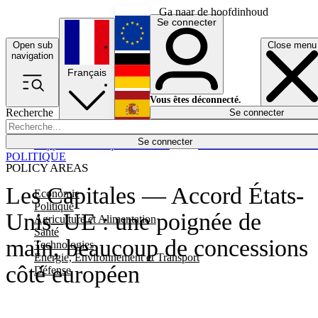
Ga naar de hoofdinhoud
Se connecter
Open sub
Close menu
English
navigation
Français
Deutsch
Vous êtes déconnecté.
Recherche
Se connecter
Español
Lumières éteintes
Se connecter
Rapporteur
Politique
Économie
Newsletters
Evénements
Em
POLITIQUE
POLICY AREAS
Les Capitales — Accord États-
Economie
Politique
Unis–UE : une poignée de
Agriculture et Alimentation
Santé
main, beaucoup de concessions
Technologies
Energie, Environnement et Transport
côté européen
Défense