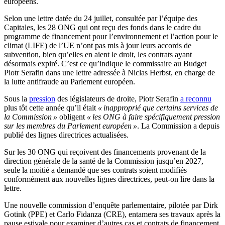
européens.
Selon une lettre datée du 24 juillet, consultée par l’équipe des
Capitales, les 28 ONG qui ont reçu des fonds dans le cadre du
programme de financement pour l’environnement et l’action pour le
climat (LIFE) de l’UE n’ont pas mis à jour leurs accords de
subvention, bien qu’elles en aient le droit, les contrats ayant
désormais expiré. C’est ce qu’indique le commissaire au Budget
Piotr Serafin dans une lettre adressée à Niclas Herbst, en charge de
la lutte antifraude au Parlement européen.
Sous la
pression
des législateurs de droite, Piotr Serafin
a reconnu
plus tôt cette année qu’il était
« inapproprié que certains services de
la Commission »
obligent
« les ONG à faire spécifiquement pression
sur les membres du Parlement européen »
. La Commission a depuis
publié des lignes directrices actualisées.
Sur les 30 ONG qui reçoivent des financements provenant de la
direction générale de la santé de la Commission jusqu’en 2027,
seule la moitié a demandé que ses contrats soient modifiés
conformément aux nouvelles lignes directrices, peut-on lire dans la
lettre.
Une nouvelle commission d’enquête parlementaire, pilotée par Dirk
Gotink (PPE) et Carlo Fidanza (CRE), entamera ses travaux après la
pause estivale pour examiner d’autres cas et contrats de financement