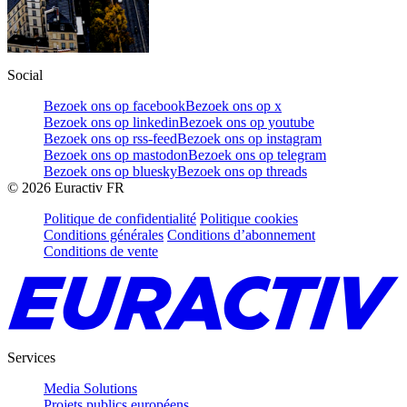
Social
Bezoek ons op facebook
Bezoek ons op x
Bezoek ons op linkedin
Bezoek ons op youtube
Bezoek ons op rss-feed
Bezoek ons op instagram
Bezoek ons op mastodon
Bezoek ons op telegram
Bezoek ons op bluesky
Bezoek ons op threads
©
2026
Euractiv FR
Politique de confidentialité
Politique cookies
Conditions générales
Conditions d’abonnement
Conditions de vente
Services
Media Solutions
Projets publics européens