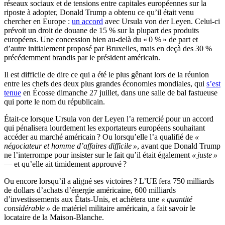
réseaux sociaux et de tensions entre capitales européennes sur la
riposte à adopter, Donald Trump a obtenu ce qu’il était venu
chercher en Europe :
un accord
avec Ursula von der Leyen. Celui-ci
prévoit un droit de douane de 15 % sur la plupart des produits
européens. Une concession bien au-delà du « 0 % » de part et
d’autre initialement proposé par Bruxelles, mais en deçà des 30 %
précédemment brandis par le président américain.
Il est difficile de dire ce qui a été le plus gênant lors de la réunion
entre les chefs des deux plus grandes économies mondiales, qui
s’est
tenue
en Écosse dimanche 27 juillet, dans une salle de bal fastueuse
qui porte le nom du républicain.
Était-ce lorsque Ursula von der Leyen l’a remercié pour un accord
qui pénalisera lourdement les exportateurs européens souhaitant
accéder au marché américain ? Ou lorsqu’elle l’a qualifié de
«
négociateur et homme d’affaires difficile »
, avant que Donald Trump
ne l’interrompe pour insister sur le fait qu’il était également
« juste »
— et qu’elle ait timidement approuvé ?
Ou encore lorsqu’il a aligné ses victoires ? L’UE fera 750 milliards
de dollars d’achats d’énergie américaine, 600 milliards
d’investissements aux États-Unis, et achètera une
« quantité
considérable »
de matériel militaire américain, a fait savoir le
locataire de la Maison-Blanche.