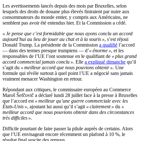
Les avertissements lancés depuis des mois par Bruxelles, selon
lesquels des droits de douane plus élevés finiraient par nuire aux
consommateurs du monde entier, y compris aux Américains, ne
semblent pas avoir été entendus hier. Et la Commission a cédé.
« Je pense que c’est formidable que nous ayons conclu un accord
aujourd’hui au lieu de jouer au chat et à la souris »
, s’est réjoui
Donald Trump. La présidente de la Commission
a qualifié
l’accord
— dans des termes presque trumpiens — d’
« énorme »
, et les
responsables de l’UE l’ont soutenue en le qualifiant de
« plus grand
accord commercial jamais conclu »
. Elle
a expliqué dimanche
qu’il
s’agit du
« meilleur accord que nous pouvions obtenir »
.
Une
formule qui révèle surtout à quel point l’UE a négocié sans jamais
vraiment menacer Washington en retour.
Répondant aux critiques, le commissaire européen au Commerce
Maroš Šefčovič a déclaré lundi 28 juillet face à la presse à Bruxelles
que l’accord est
« meilleur qu’une guerre commerciale avec les
États-Unis »
, ajoutant lui aussi qu’il s’agit
« clairement »
du
«
meilleur accord que nous pouvions obtenir dans des circonstances
très difficiles »
.
Difficile pourtant de faire passer la pilule auprès de certains. Alors
que l’UE envisageait encore récemment un plafond à 10 %, le
résultat final suscite des remous.