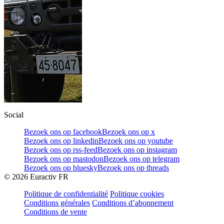
Social
Bezoek ons op facebook
Bezoek ons op x
Bezoek ons op linkedin
Bezoek ons op youtube
Bezoek ons op rss-feed
Bezoek ons op instagram
Bezoek ons op mastodon
Bezoek ons op telegram
Bezoek ons op bluesky
Bezoek ons op threads
©
2026
Euractiv FR
Politique de confidentialité
Politique cookies
Conditions générales
Conditions d’abonnement
Conditions de vente