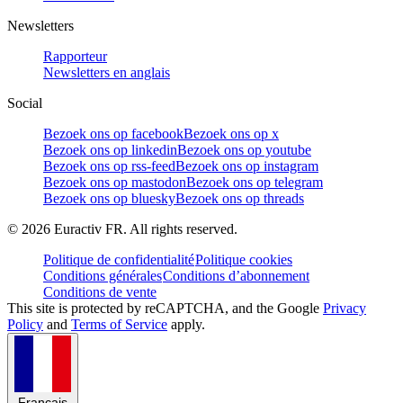
Newsletters
Rapporteur
Newsletters en anglais
Social
Bezoek ons op facebook
Bezoek ons op x
Bezoek ons op linkedin
Bezoek ons op youtube
Bezoek ons op rss-feed
Bezoek ons op instagram
Bezoek ons op mastodon
Bezoek ons op telegram
Bezoek ons op bluesky
Bezoek ons op threads
©
2026
Euractiv FR. All rights reserved.
Politique de confidentialité
Politique cookies
Conditions générales
Conditions d’abonnement
Conditions de vente
This site is protected by reCAPTCHA, and the Google
Privacy
Policy
and
Terms of Service
apply.
Français