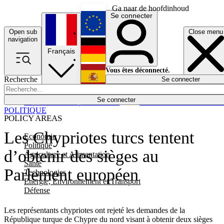
Ga naar de hoofdinhoud
Se connecter
Open sub
Close menu
English
navigation
Français
Deutsch
Vous êtes déconnecté.
Recherche
Se connecter
Español
Lumières éteintes
Se connecter
Rapporteur
Politique
Économie
Newsletters
Evénements
Em
POLITIQUE
POLICY AREAS
Les Chypriotes turcs tentent
Economie
Politique
d’obtenir des sièges au
Agriculture et Alimentation
Santé
Parlement européen
Technologies
Energie, Environnement et Transport
Défense
Les représentants chypriotes ont rejeté les demandes de la
République turque de Chypre du nord visant à obtenir deux sièges