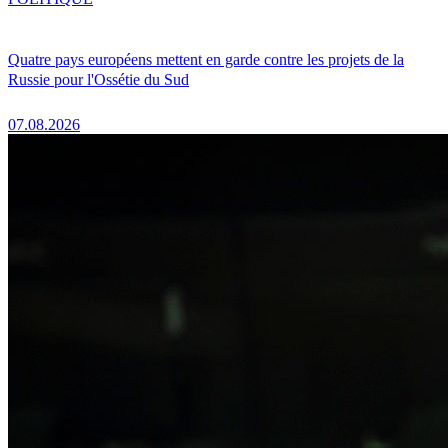
Quatre pays européens mettent en garde contre les projets de la
Russie pour l'Ossétie du Sud
07.08.2026