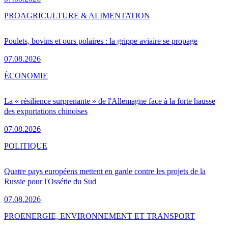
PRO
AGRICULTURE & ALIMENTATION
Poulets, bovins et ours polaires : la grippe aviaire se propage
07.08.2026
ÉCONOMIE
La « résilience surprenante » de l'Allemagne face à la forte hausse
des exportations chinoises
07.08.2026
POLITIQUE
Quatre pays européens mettent en garde contre les projets de la
Russie pour l'Ossétie du Sud
07.08.2026
PRO
ENERGIE, ENVIRONNEMENT ET TRANSPORT