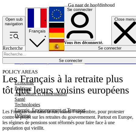
Ga naar de hoofdinhoud
Se connecter
Open sub
Close menu
English
navigation
Français
Deutsch
Vous êtes déconnecté.
Recherche
Se connecter
Español
Lumières éteintes
Se connecter
Rapporteur
Politique
Économie
Newsletters
Evénements
Em
POLICY AREAS
Les Français à la retraite plus
Economie
tôt que leurs voisins européens
Politique
Agriculture et Alimentation
Santé
Technologies
Energie, Environnement et Transport
Les Français sont dans la rue, mardi 7 septembre, pour protester
Défense
contre le projet sur les retraites du gouvernement. Partout en Europe,
les régimes de pensions sont réformés pour faire face à une
population qui vieillit.