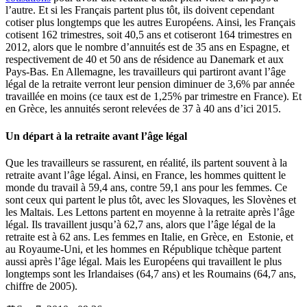
l’autre. Et si les Français partent plus tôt, ils doivent cependant
cotiser plus longtemps que les autres Européens. Ainsi, les Français
cotisent 162 trimestres, soit 40,5 ans et cotiseront 164 trimestres en
2012, alors que le nombre d’annuités est de 35 ans en Espagne, et
respectivement de 40 et 50 ans de résidence au Danemark et aux
Pays-Bas. En Allemagne, les travailleurs qui partiront avant l’âge
légal de la retraite verront leur pension diminuer de 3,6% par année
travaillée en moins (ce taux est de 1,25% par trimestre en France). Et
en Grèce, les annuités seront relevées de 37 à 40 ans d’ici 2015.
Un départ à la retraite avant l’âge légal
Que les travailleurs se rassurent, en réalité, ils partent souvent à la
retraite avant l’âge légal. Ainsi, en France, les hommes quittent le
monde du travail à 59,4 ans, contre 59,1 ans pour les femmes. Ce
sont ceux qui partent le plus tôt, avec les Slovaques, les Slovènes et
les Maltais. Les Lettons partent en moyenne à la retraite après l’âge
légal. Ils travaillent jusqu’à 62,7 ans, alors que l’âge légal de la
retraite est à 62 ans. Les femmes en Italie, en Grèce, en Estonie, et
au Royaume-Uni, et les hommes en République tchèque partent
aussi après l’âge légal. Mais les Européens qui travaillent le plus
longtemps sont les Irlandaises (64,7 ans) et les Roumains (64,7 ans,
chiffre de 2005).