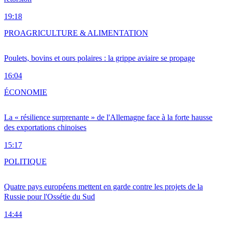
19:18
PRO
AGRICULTURE & ALIMENTATION
Poulets, bovins et ours polaires : la grippe aviaire se propage
16:04
ÉCONOMIE
La « résilience surprenante » de l'Allemagne face à la forte hausse
des exportations chinoises
15:17
POLITIQUE
Quatre pays européens mettent en garde contre les projets de la
Russie pour l'Ossétie du Sud
14:44