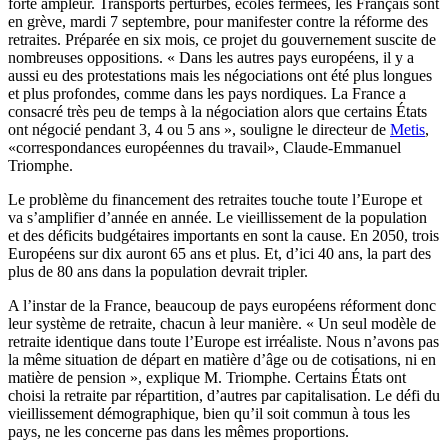
forte ampleur. Transports perturbés, écoles fermées, les Français sont
en grève, mardi 7 septembre, pour manifester contre la réforme des
retraites. Préparée en six mois, ce projet du gouvernement suscite de
nombreuses oppositions. « Dans les autres pays européens, il y a
aussi eu des protestations mais les négociations ont été plus longues
et plus profondes, comme dans les pays nordiques. La France a
consacré très peu de temps à la négociation alors que certains États
ont négocié pendant 3, 4 ou 5 ans », souligne le directeur de
Metis
,
«correspondances européennes du travail», Claude-Emmanuel
Triomphe.
Le problème du financement des retraites touche toute l’Europe et
va s’amplifier d’année en année. Le vieillissement de la population
et des déficits budgétaires importants en sont la cause. En 2050, trois
Européens sur dix auront 65 ans et plus. Et, d’ici 40 ans, la part des
plus de 80 ans dans la population devrait tripler.
A l’instar de la France, beaucoup de pays européens réforment donc
leur système de retraite, chacun à leur manière. « Un seul modèle de
retraite identique dans toute l’Europe est irréaliste. Nous n’avons pas
la même situation de départ en matière d’âge ou de cotisations, ni en
matière de pension », explique M. Triomphe. Certains États ont
choisi la retraite par répartition, d’autres par capitalisation. Le défi du
vieillissement démographique, bien qu’il soit commun à tous les
pays, ne les concerne pas dans les mêmes proportions.