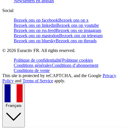
Newsletters en anglais
Social
Bezoek ons op facebook
Bezoek ons op x
Bezoek ons op linkedin
Bezoek ons op youtube
Bezoek ons op rss-feed
Bezoek ons op instagram
Bezoek ons op mastodon
Bezoek ons op telegram
Bezoek ons op bluesky
Bezoek ons op threads
©
2026
Euractiv FR. All rights reserved.
Politique de confidentialité
Politique cookies
Conditions générales
Conditions d’abonnement
Conditions de vente
This site is protected by reCAPTCHA, and the Google
Privacy
Policy
and
Terms of Service
apply.
Français