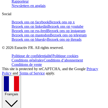
Rapporteur
Newsletters en anglais
Social
Bezoek ons op facebook
Bezoek ons op x
Bezoek ons op linkedin
Bezoek ons op youtube
Bezoek ons op rss-feed
Bezoek ons op instagram
Bezoek ons op mastodon
Bezoek ons op telegram
Bezoek ons op bluesky
Bezoek ons op threads
©
2026
Euractiv FR. All rights reserved.
Politique de confidentialité
Politique cookies
Conditions générales
Conditions d’abonnement
Conditions de vente
This site is protected by reCAPTCHA, and the Google
Privacy
Policy
and
Terms of Service
apply.
Français