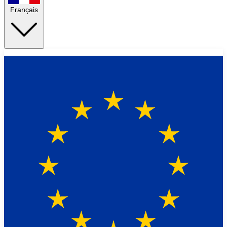
Français