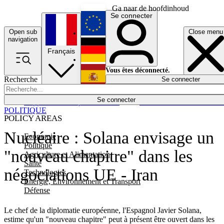
Ga naar de hoofdinhoud
Se connecter
Open sub
Close menu
English
navigation
Français
Deutsch
Vous êtes déconnecté.
Recherche
Se connecter
Español
Lumières éteintes
Se connecter
Rapporteur
Politique
Économie
Newsletters
Evénements
Em
POLITIQUE
POLICY AREAS
Nucléaire : Solana envisage un
Economie
Politique
"nouveau chapitre" dans les
Agriculture et Alimentation
Santé
négociations UE - Iran
Technologies
Energie, Environnement et Transport
Défense
Le chef de la diplomatie européenne, l'Espagnol Javier Solana,
estime qu'un "nouveau chapitre" peut à présent être ouvert dans les