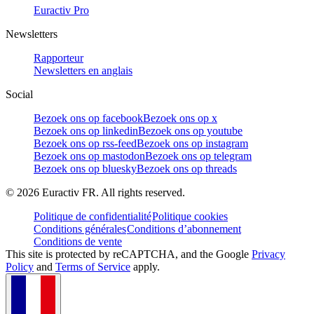
Euractiv Pro
Newsletters
Rapporteur
Newsletters en anglais
Social
Bezoek ons op facebook
Bezoek ons op x
Bezoek ons op linkedin
Bezoek ons op youtube
Bezoek ons op rss-feed
Bezoek ons op instagram
Bezoek ons op mastodon
Bezoek ons op telegram
Bezoek ons op bluesky
Bezoek ons op threads
©
2026
Euractiv FR. All rights reserved.
Politique de confidentialité
Politique cookies
Conditions générales
Conditions d’abonnement
Conditions de vente
This site is protected by reCAPTCHA, and the Google
Privacy
Policy
and
Terms of Service
apply.