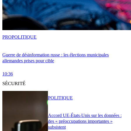
PRO
POLITIQUE
Guerre de désinformation russe : les élections municipales
allemandes prises pour cible
10:36
SÉCURITÉ
POLITIQUE
Accord UE-États-Unis sur les données :
des « préoccupations importantes »
subsistent