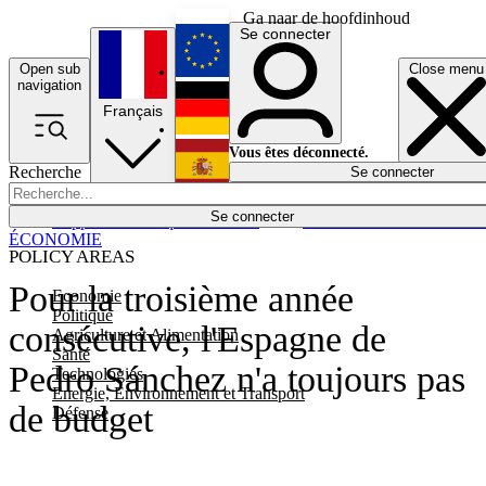
Ga naar de hoofdinhoud
Se connecter
Open sub
Close menu
English
navigation
Français
Deutsch
Vous êtes déconnecté.
Recherche
Se connecter
Español
Lumières éteintes
Se connecter
Rapporteur
Politique
Économie
Newsletters
Evénements
Em
ÉCONOMIE
POLICY AREAS
Pour la troisième année
Economie
Politique
consécutive, l'Espagne de
Agriculture et Alimentation
Santé
Pedro Sánchez n'a toujours pas
Technologies
Energie, Environnement et Transport
de budget
Défense