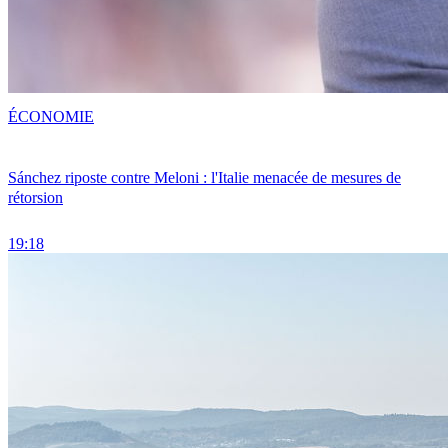
ÉCONOMIE
Sánchez riposte contre Meloni : l'Italie menacée de mesures de
rétorsion
19:18