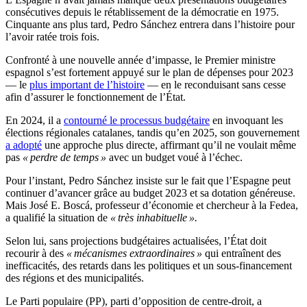
consécutives depuis le rétablissement de la démocratie en 1975.
Cinquante ans plus tard, Pedro Sánchez entrera dans l’histoire pour
l’avoir ratée trois fois.
Confronté à une nouvelle année d’impasse, le Premier ministre
espagnol s’est fortement appuyé sur le plan de dépenses pour 2023
— le
plus important de l’histoire
— en le reconduisant sans cesse
afin d’assurer le fonctionnement de l’État.
En 2024, il a
contourné le processus budgétaire
en invoquant les
élections régionales catalanes, tandis qu’en 2025, son gouvernement
a adopté
une approche plus directe, affirmant qu’il ne voulait même
pas
« perdre de temps »
avec un budget voué à l’échec.
Pour l’instant, Pedro Sánchez insiste sur le fait que l’Espagne peut
continuer d’avancer grâce au budget 2023 et sa dotation généreuse.
Mais José E. Boscá, professeur d’économie et chercheur à la Fedea,
a qualifié la situation de
« très inhabituelle ».
Selon lui, sans projections budgétaires actualisées, l’État doit
recourir à des
« mécanismes extraordinaires »
qui entraînent des
inefficacités, des retards dans les politiques et un sous-financement
des régions et des municipalités.
Le Parti populaire (PP), parti d’opposition de centre-droit, a