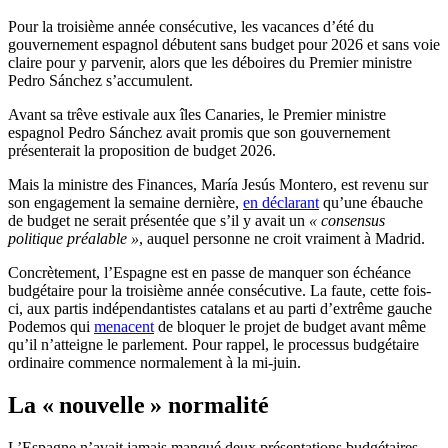
Pour la troisième année consécutive, les vacances d’été du
gouvernement espagnol débutent sans budget pour 2026 et sans voie
claire pour y parvenir, alors que les déboires du Premier ministre
Pedro Sánchez s’accumulent.
Avant sa trêve estivale aux îles Canaries, le Premier ministre
espagnol Pedro Sánchez avait promis que son gouvernement
présenterait la proposition de budget 2026.
Mais la ministre des Finances, María Jesús Montero, est revenu sur
son engagement la semaine dernière,
en déclarant
qu’une ébauche
de budget ne serait présentée que s’il y avait un
« consensus
politique préalable »
, auquel personne ne croit vraiment à Madrid.
Concrètement, l’Espagne est en passe de manquer son échéance
budgétaire pour la troisième année consécutive. La faute, cette fois-
ci, aux partis indépendantistes catalans et au parti d’extrême gauche
Podemos qui
menacent
de bloquer le projet de budget avant même
qu’il n’atteigne le parlement. Pour rappel, le processus budgétaire
ordinaire commence normalement à la mi-juin.
La « nouvelle » normalité
L’Espagne n’avait jamais manqué deux présentations budgétaires