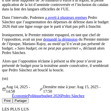
d’une dette supposée de 50 milliards d’euros à la région, la pleine
application de la loi d’amnistie controversée et l’inclusion du catalan
dans la liste des langues officielles de l’UE.
Dans l’intervalle, Podemos
a averti à plusieurs reprises
Pedro
Sánchez que l’augmentation des dépenses de défense dans le budget
2026 était une ligne rouge que le parti n’était pas prêt à franchir.
Ironiquement, le Premier ministre espagnol, en tant que chef de
l’opposition, avait un jour
demandé la démission
du Premier ministre
de l’époque, Mariano Rajoy, au motif qu’il n’avait pas présenté de
budget.
« Sans budget, on ne peut pas gouverner »,
déclarait alors
Pedro Sánchez.
Alors que l’opposition réclame à présent sa tête pour n’avoir pas
présenté de budget pour la troisième année consécutive, il semblerait
que Pedro Sánchez ait bouclé la boucle.
(sn)
Aug 14, 2025 -
Dernière mise à jour: Aug 15, 2025 -
14:58
17:50
Économie
Politique
budget 2026
Pedro Sánchez
Print
Partager
LES PLUS LUS