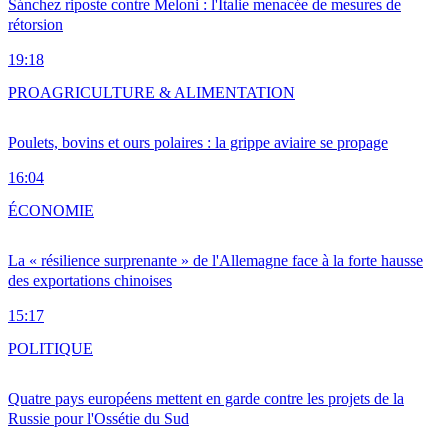
Sánchez riposte contre Meloni : l'Italie menacée de mesures de
rétorsion
19:18
PRO
AGRICULTURE & ALIMENTATION
Poulets, bovins et ours polaires : la grippe aviaire se propage
16:04
ÉCONOMIE
La « résilience surprenante » de l'Allemagne face à la forte hausse
des exportations chinoises
15:17
POLITIQUE
Quatre pays européens mettent en garde contre les projets de la
Russie pour l'Ossétie du Sud