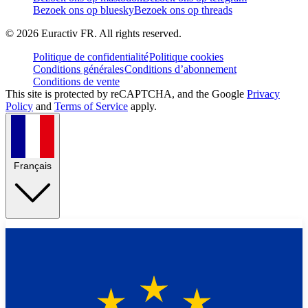
Bezoek ons op bluesky
Bezoek ons op threads
©
2026
Euractiv FR. All rights reserved.
Politique de confidentialité
Politique cookies
Conditions générales
Conditions d’abonnement
Conditions de vente
This site is protected by reCAPTCHA, and the Google
Privacy
Policy
and
Terms of Service
apply.
Français