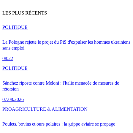
LES PLUS RÉCENTS
POLITIQUE
La Pologne rejette le projet du PiS d'expulser les hommes ukrainiens
sans emploi
08:22
POLITIQUE
Sánchez riposte contre Meloni : l'Italie menacée de mesures de
rétorsion
07.08.2026
PRO
AGRICULTURE & ALIMENTATION
Poulets, bovins et ours polaires : la grippe aviaire se propage