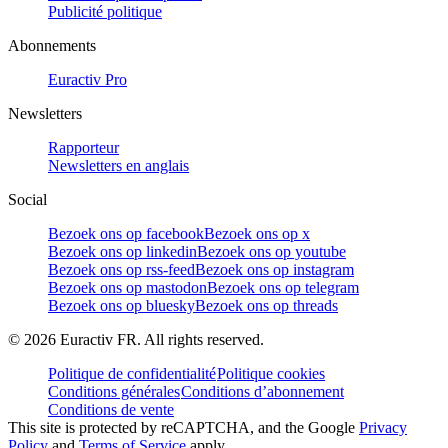
Publicité politique
Abonnements
Euractiv Pro
Newsletters
Rapporteur
Newsletters en anglais
Social
Bezoek ons op facebook
Bezoek ons op x
Bezoek ons op linkedin
Bezoek ons op youtube
Bezoek ons op rss-feed
Bezoek ons op instagram
Bezoek ons op mastodon
Bezoek ons op telegram
Bezoek ons op bluesky
Bezoek ons op threads
©
2026
Euractiv FR. All rights reserved.
Politique de confidentialité
Politique cookies
Conditions générales
Conditions d’abonnement
Conditions de vente
This site is protected by reCAPTCHA, and the Google
Privacy
Policy
and
Terms of Service
apply.