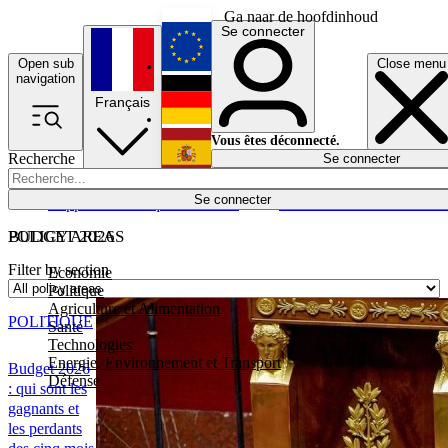
Ga naar de hoofdinhoud
Se connecter
Open sub
Close menu
English
navigation
Français
Deutsch
Vous êtes déconnecté.
Recherche
Se connecter
Español
Lumières éteintes
Se connecter
Rapporteur
Politique
Économie
Newsletters
Evénements
Em
POLICY AREAS
BUDGET 2026
Filter by section
Economie
Politique
Agriculture et Alimentation
POLITIQUE
Santé
Technologies
Energie, Environnement et Transport
Budget 2026
Défense
: qui sont les
gagnants et
les perdants