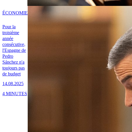
ÉCONOMIE
Pour la
troisième
année
consécutive,
l'Espagne de
Pedro
Sánchez n'a
toujours pas
de budget
14.08.2025
4 MINUTES