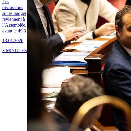
Les
discussions
sur le budget
reviennent à
l’Assemblée,
avant le 49.3
13.01.2026
3 MINUTES