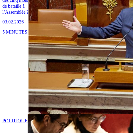
des cinq mois
de bataille à
l’Assemblée ?
03.02.2026
5 MINUTES
POLITIQUE