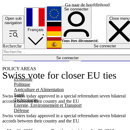
Ga naar de hoofdinhoud
Se connecter
Open sub
Close menu
English
navigation
Français
Deutsch
Vous êtes déconnecté.
Recherche
Se connecter
Español
Lumières éteintes
Se connecter
Rapporteur
Politique
Économie
Newsletters
Evénements
Em
POLICY AREAS
Swiss vote for closer EU ties
Economie
Politique
Agriculture et Alimentation
Santé
Swiss voters today approved in a special referendum seven bilateral
Technologies
accords between their country and the EU
Energie, Environnement et Transport
Défense
Swiss voters today approved in a special referendum seven bilateral
accords between their country and the EU