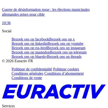
Guerre de désinformation russe : les élections municipales
allemandes prises pour cible
10:36
Social
Bezoek ons op facebook
Bezoek ons op x
Bezoek ons op linkedin
Bezoek ons op youtube
Bezoek ons op rss-feed
Bezoek ons op instagram
Bezoek ons op mastodon
Bezoek ons op telegram
Bezoek ons op bluesky
Bezoek ons op threads
©
2026
Euractiv FR
Politique de confidentialité
Politique cookies
Conditions générales
Conditions d’abonnement
Conditions de vente
Services