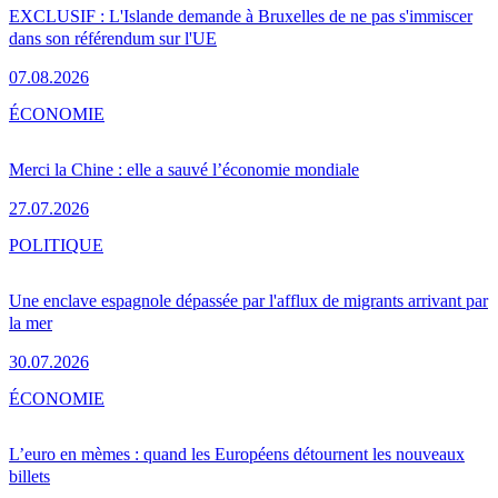
EXCLUSIF : L'Islande demande à Bruxelles de ne pas s'immiscer
dans son référendum sur l'UE
07.08.2026
ÉCONOMIE
Merci la Chine : elle a sauvé l’économie mondiale
27.07.2026
POLITIQUE
Une enclave espagnole dépassée par l'afflux de migrants arrivant par
la mer
30.07.2026
ÉCONOMIE
L’euro en mèmes : quand les Européens détournent les nouveaux
billets