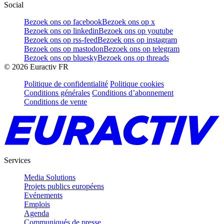
Social
Bezoek ons op facebook
Bezoek ons op x
Bezoek ons op linkedin
Bezoek ons op youtube
Bezoek ons op rss-feed
Bezoek ons op instagram
Bezoek ons op mastodon
Bezoek ons op telegram
Bezoek ons op bluesky
Bezoek ons op threads
©
2026
Euractiv FR
Politique de confidentialité
Politique cookies
Conditions générales
Conditions d’abonnement
Conditions de vente
Services
Media Solutions
Projets publics européens
Evénements
Emplois
Agenda
Communiqués de presse