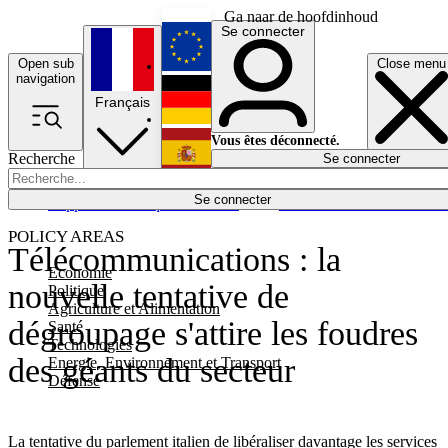
Ga naar de hoofdinhoud
Se connecter
Open sub
Close menu
English
navigation
Français
Deutsch
Vous êtes déconnecté.
Recherche
Se connecter
Español
Lumières éteintes
Se connecter
Rapporteur
Politique
Économie
Newsletters
Evénements
Em
POLICY AREAS
Télécommunications : la
Economie
nouvelle tentative de
Politique
Agriculture et Alimentation
dégroupage s'attire les foudres
Santé
Technologies
des géants du secteur
Energie, Environnement et Transport
Défense
La tentative du parlement italien de libéraliser davantage les services