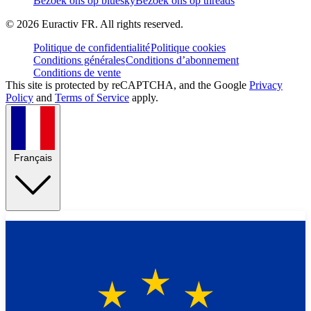
Bezoek ons op bluesky
Bezoek ons op threads
©
2026
Euractiv FR. All rights reserved.
Politique de confidentialité
Politique cookies
Conditions générales
Conditions d’abonnement
Conditions de vente
This site is protected by reCAPTCHA, and the Google
Privacy
Policy
and
Terms of Service
apply.
Français