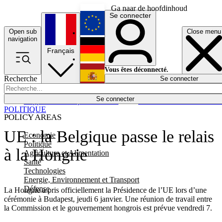
Ga naar de hoofdinhoud
Se connecter
Open sub
Close menu
English
navigation
Français
Deutsch
Vous êtes déconnecté.
Recherche
Se connecter
Español
Lumières éteintes
Se connecter
Rapporteur
Politique
Économie
Newsletters
Evénements
Em
POLITIQUE
POLICY AREAS
UE : la Belgique passe le relais
Economie
Politique
à la Hongrie
Agriculture et Alimentation
Santé
Technologies
Energie, Environnement et Transport
Défense
La Hongrie a pris officiellement la Présidence de l’UE lors d’une
cérémonie à Budapest, jeudi 6 janvier. Une réunion de travail entre
la Commission et le gouvernement hongrois est prévue vendredi 7.