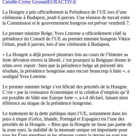
Camille-Cerise Gessant
EURACTIV.fr
La Hongrie a pris officiellement la Présidence de l’UE lors d’une
cérémonie à Budapest, jeudi 6 janvier. Une réunion de travail entre
la Commission et le gouvernement hongrois est prévue vendredi 7.
Le premier ministre Belge, Yves Leterme a officiellement cédé la
présidence du Conseil de l’UE au premier ministre hongrois Viktor
Orban, jeudi 6 janvier, lors d’une cérémonie à Budapest.
« La Hongrie a déjà prouvé plusieurs fois au cours de l’histoire sa
forte dévotion envers la liberté, c’est pourquoi la Belgique donne le
relais avec espoir : bien que la présidence belge ait présenté des
résultats, la présidence hongroise aura encore beaucoup à faire », a
souligné Yves Leterme.
Le premier ministre belge s’est félicité des priorités de la Hongrie.
C’est « par la croissance économique et la création d’emplois qu’il
est possible de bâtir une Europe forte », a-t-il déclaré, faisant ainsi
référence au slogan de la présidence hongroise.
Le traitement de la dette publique dans l’UE, notamment dans les
pays à risque (Grèce, Irlande, Portugal et Espagne) est l’une des
priorités de la Hongrie. « Bien que la Hongrie ne fasse pas partie de
la zone euro, la stabilité de la monnaie unique est importante pour
tous les États-membres et les attaques contre la devise ne sont pas