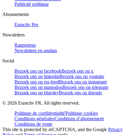
Publicité politique
Abonnements
Euractiv Pro
Newsletters
Rapporteur
Newsletters en anglais
Social
Bezoek ons op facebook
Bezoek ons op x
Bezoek ons op linkedin
Bezoek ons op youtube
Bezoek ons op rss-feed
Bezoek ons op instagram
Bezoek ons op mastodon
Bezoek ons op telegram
Bezoek ons op bluesky
Bezoek ons op threads
©
2026
Euractiv FR. All rights reserved.
Politique de confidentialité
Politique cookies
Conditions générales
Conditions d’abonnement
Conditions de vente
This site is protected by reCAPTCHA, and the Google
Privacy
Policy
and
Terms of Service
apply.