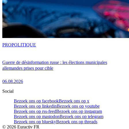
PRO
POLITIQUE
Guerre de désinformation russe : les élections municipales
allemandes prises pour cible
06.08.2026
Social
Bezoek ons op facebook
Bezoek ons op x
Bezoek ons op linkedin
Bezoek ons op youtube
Bezoek ons op rss-feed
Bezoek ons op instagram
Bezoek ons op mastodon
Bezoek ons op telegram
Bezoek ons op bluesky
Bezoek ons op threads
©
2026
Euractiv FR