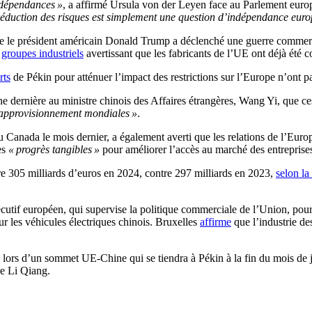
x dépendances »
, a affirmé Ursula von der Leyen face au Parlement euro
a réduction des risques est simplement une question d’indépendance eur
 que le président américain Donald Trump a déclenché une guerre commer
s
groupes industriels
avertissant que les fabricants de l’UE ont déjà été c
rts
de Pékin pour atténuer l’impact des restrictions sur l’Europe n’ont pa
e dernière au ministre chinois des Affaires étrangères, Wang Yi, que ce
d’approvisionnement mondiales »
.
Canada le mois dernier, a également averti que les relations de l’Europ
es
« progrès tangibles »
pour améliorer l’accès au marché des entreprise
re 305 milliards d’euros en 2024, contre 297 milliards en 2023,
selon l
xécutif européen, qui supervise la politique commerciale de l’Union, pou
r les véhicules électriques chinois. Bruxelles
affirme
que l’industrie de
lors d’un sommet UE-Chine qui se tiendra à Pékin à la fin du mois de ju
re Li Qiang.