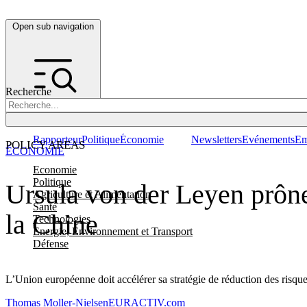
Open sub navigation
Recherche
Rapporteur
Politique
Économie
Newsletters
Evénements
Em
POLICY AREAS
ÉCONOMIE
Economie
Politique
Ursula von der Leyen prône 
Agriculture et Alimentation
Santé
la Chine
Technologies
Energie, Environnement et Transport
Défense
L’Union européenne doit accélérer sa stratégie de réduction des risque
Thomas Moller-Nielsen
EURACTIV.com