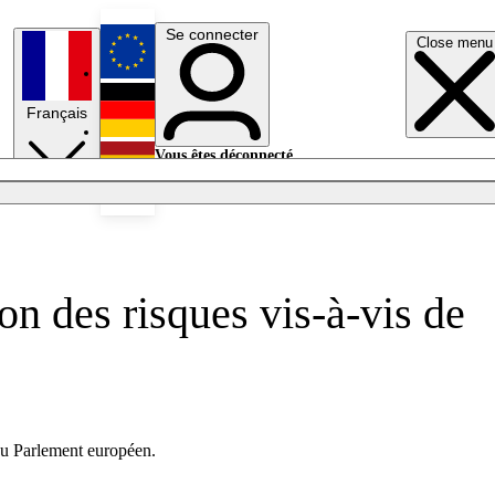
Se connecter
Close menu
English
Français
Deutsch
Vous êtes déconnecté.
Se connecter
Español
Lumières éteintes
on des risques vis-à-vis de
 au Parlement européen.