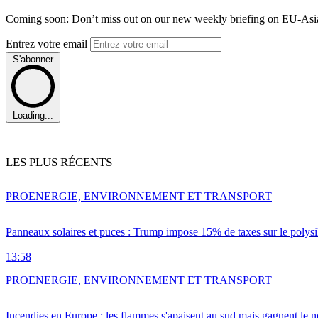
Coming soon: Don’t miss out on our new weekly briefing on EU-Asia 
Entrez votre email
S'abonner
Loading...
LES PLUS RÉCENTS
PRO
ENERGIE, ENVIRONNEMENT ET TRANSPORT
Panneaux solaires et puces : Trump impose 15% de taxes sur le polysi
13:58
PRO
ENERGIE, ENVIRONNEMENT ET TRANSPORT
Incendies en Europe : les flammes s'apaisent au sud mais gagnent le n