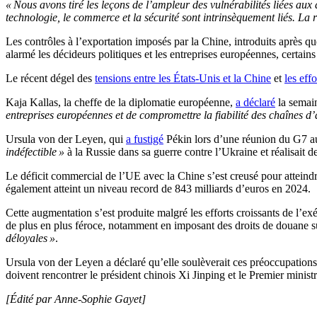
« Nous avons tiré les leçons de l’ampleur des vulnérabilités liées au
technologie, le commerce et la sécurité sont intrinsèquement liés. L
Les contrôles à l’exportation imposés par la Chine, introduits après
alarmé les décideurs politiques et les entreprises européennes, certain
Le récent dégel des
tensions entre les États-Unis et la Chine
et
les effo
Kaja Kallas, la cheffe de la diplomatie européenne,
a déclaré
la semain
entreprises européennes et de compromettre la fiabilité des chaînes 
Ursula von der Leyen, qui
a fustigé
Pékin lors d’une réunion du G7 au 
indéfectible »
à la Russie dans sa guerre contre l’Ukraine et réalisait d
Le déficit commercial de l’UE avec la Chine s’est creusé pour atteind
également atteint un niveau record de 843 milliards d’euros en 2024.
Cette augmentation s’est produite malgré les efforts croissants de l’e
de plus en plus féroce, notamment en imposant des droits de douane su
déloyales »
.
Ursula von der Leyen a déclaré qu’elle soulèverait ces préoccupations 
doivent rencontrer le président chinois Xi Jinping et le Premier minist
[Édité par Anne-Sophie Gayet]