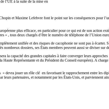
 de l’UE à la suite de la mise en
pin et Maxime Lefebvre font le point sur les conséquences pour l’unifi
opéenne plus efficace, en particulier pour ce qui est de son action extér
ères « , tous deux chargés d’être le numéro de téléphone de l’Union eur
mplètement unifiée et des risques de cacophonie ne sont pas à écarter. Su
ès nombreux dossiers, ses États membres peuvent aussi se diviser sur des
era la capacité des grandes capitales à faire converger leurs approches : 
 la Haute Représentante et du Président du Conseil européen). A charge d
s » devra jouer un rôle clé en favorisant le rapprochement entre les d
par leurs partenaires, et notamment par les États-Unis, et parviennent ai