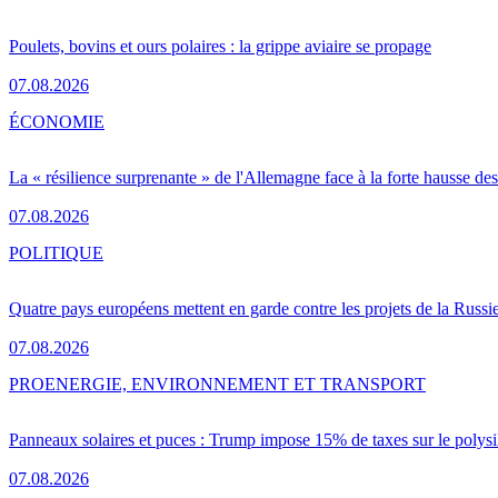
Poulets, bovins et ours polaires : la grippe aviaire se propage
07.08.2026
ÉCONOMIE
La « résilience surprenante » de l'Allemagne face à la forte hausse de
07.08.2026
POLITIQUE
Quatre pays européens mettent en garde contre les projets de la Russi
07.08.2026
PRO
ENERGIE, ENVIRONNEMENT ET TRANSPORT
Panneaux solaires et puces : Trump impose 15% de taxes sur le polysi
07.08.2026