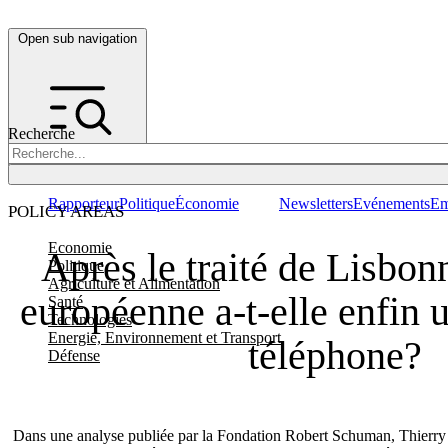
Open sub navigation
Recherche
Rapporteur
Politique
Économie
Newsletters
Evénements
Em
POLICY AREAS
Economie
Après le traité de Lisbon
Politique
Agriculture et Alimentation
européenne a-t-elle enfin
Santé
Technologies
Energie, Environnement et Transport
téléphone?
Défense
Dans une analyse publiée par la Fondation Robert Schuman, Thierr