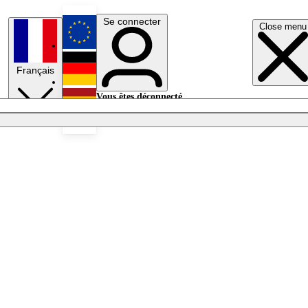
Se connecter
Close menu
English
Français
Deutsch
Vous êtes déconnecté.
Se connecter
Español
Lumières éteintes