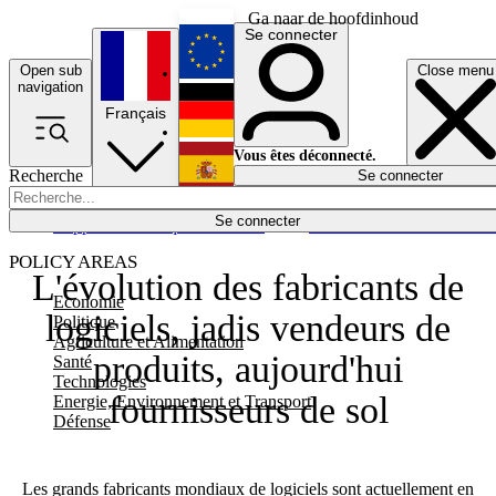
Ga naar de hoofdinhoud
Se connecter
Open sub
Close menu
English
navigation
Français
Deutsch
Vous êtes déconnecté.
Recherche
Se connecter
Español
Lumières éteintes
Se connecter
Rapporteur
Politique
Économie
Newsletters
Evénements
Em
POLICY AREAS
L'évolution des fabricants de
Economie
logiciels, jadis vendeurs de
Politique
Agriculture et Alimentation
produits, aujourd'hui
Santé
Technologies
fournisseurs de sol
Energie, Environnement et Transport
Défense
Les grands fabricants mondiaux de logiciels sont actuellement en