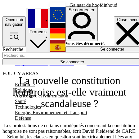
Ga naar de hoofdinhoud
Se connecter
Open sub
Close menu
English
navigation
Français
Deutsch
Vous êtes déconnecté.
Recherche
Se connecter
Español
Lumières éteintes
Se connecter
Rapporteur
Politique
Économie
Newsletters
Evénements
Em
POLICY AREAS
La nouvelle constitution
Economie
hongroise est-elle vraiment
Politique
Agriculture et Alimentation
scandaleuse ?
Santé
Technologies
Energie, Environnement et Transport
Défense
Les protestations de certains eurodéputés concernant la constitution
hongroise ne sont pas raisonnables, écrit David Fieldsend de CARE.
Selon lui, les clauses en question sont inextricablement liées aux