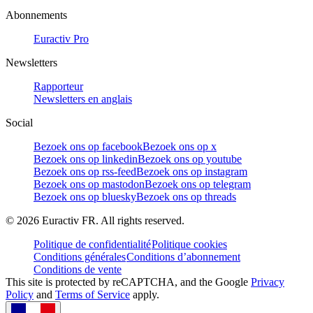
Abonnements
Euractiv Pro
Newsletters
Rapporteur
Newsletters en anglais
Social
Bezoek ons op facebook
Bezoek ons op x
Bezoek ons op linkedin
Bezoek ons op youtube
Bezoek ons op rss-feed
Bezoek ons op instagram
Bezoek ons op mastodon
Bezoek ons op telegram
Bezoek ons op bluesky
Bezoek ons op threads
©
2026
Euractiv FR. All rights reserved.
Politique de confidentialité
Politique cookies
Conditions générales
Conditions d’abonnement
Conditions de vente
This site is protected by reCAPTCHA, and the Google
Privacy
Policy
and
Terms of Service
apply.