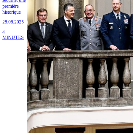
sécurité, une
première
historique
28.08.2025
4
MINUTES