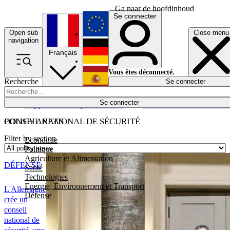
Ga naar de hoofdinhoud
Se connecter
Open sub
Close menu
English
navigation
Français
Deutsch
Vous êtes déconnecté.
Recherche
Se connecter
Español
Lumières éteintes
Se connecter
Rapporteur
Politique
Économie
Newsletters
Evénements
Em
POLICY AREAS
CONSEIL NATIONAL DE SÉCURITÉ
Filter by section
Economie
Politique
Agriculture et Alimentation
DÉFENSE
Santé
Technologies
Energie, Environnement et Transport
L'Allemagne
Défense
crée un
conseil
national de