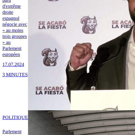
parti
d'extrême
droite
espagnol
négocie avec
« au moins
trois groupes
» au
Parlement
européen
17.07.2024
3 MINUTES
POLITIQUE
Parlement