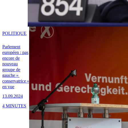
POLITIQUE
Parlement
européen : pas
encore de
nouveau
groupe de
gauche «
conservatrice »
en vue
13.09.2024
4 MINUTES