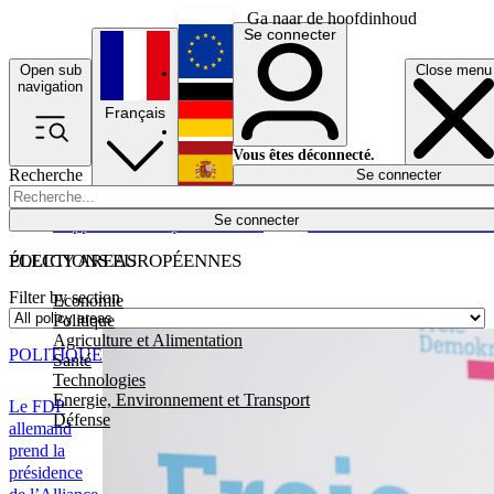
Ga naar de hoofdinhoud
Se connecter
Open sub
Close menu
English
navigation
Français
Deutsch
Vous êtes déconnecté.
Recherche
Se connecter
Español
Lumières éteintes
Se connecter
Rapporteur
Politique
Économie
Newsletters
Evénements
Em
POLICY AREAS
ÉLECTIONS EUROPÉENNES
Filter by section
Economie
Politique
Agriculture et Alimentation
POLITIQUE
Santé
Technologies
Energie, Environnement et Transport
Le FDP
Défense
allemand
prend la
présidence