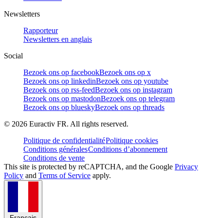
Newsletters
Rapporteur
Newsletters en anglais
Social
Bezoek ons op facebook
Bezoek ons op x
Bezoek ons op linkedin
Bezoek ons op youtube
Bezoek ons op rss-feed
Bezoek ons op instagram
Bezoek ons op mastodon
Bezoek ons op telegram
Bezoek ons op bluesky
Bezoek ons op threads
©
2026
Euractiv FR. All rights reserved.
Politique de confidentialité
Politique cookies
Conditions générales
Conditions d’abonnement
Conditions de vente
This site is protected by reCAPTCHA, and the Google
Privacy
Policy
and
Terms of Service
apply.
Français