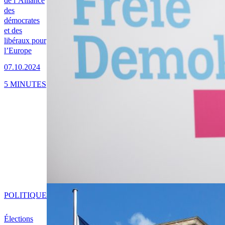
de l’Alliance
des
démocrates
et des
libéraux pour
l’Europe
07.10.2024
5 MINUTES
POLITIQUE
Élections