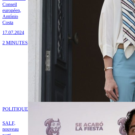
Conseil
européen,
António
Costa
17.07.2024
2 MINUTES
POLITIQUE
SALF,
nouveau