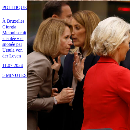
POLITIQUE
À Bruxelles,
Giorgia
Meloni serait
« isolée » et
snobée par
Ursula von
der Leyen
11.07.2024
5 MINUTES