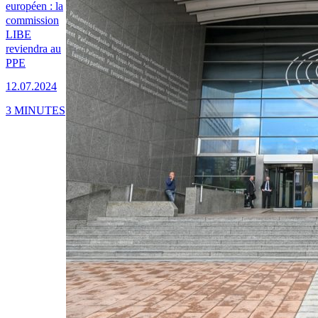
européen : la
commission
LIBE
reviendra au
PPE
12.07.2024
3 MINUTES