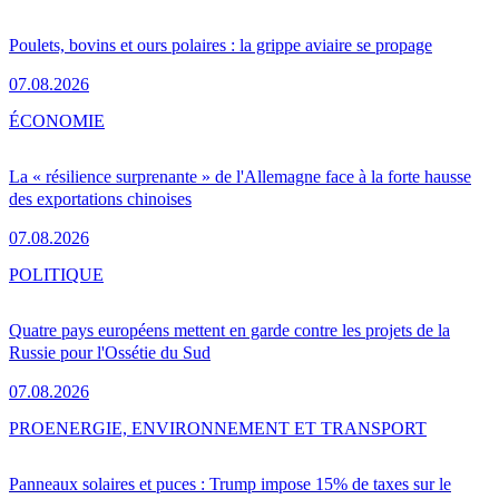
Poulets, bovins et ours polaires : la grippe aviaire se propage
07.08.2026
ÉCONOMIE
La « résilience surprenante » de l'Allemagne face à la forte hausse
des exportations chinoises
07.08.2026
POLITIQUE
Quatre pays européens mettent en garde contre les projets de la
Russie pour l'Ossétie du Sud
07.08.2026
PRO
ENERGIE, ENVIRONNEMENT ET TRANSPORT
Panneaux solaires et puces : Trump impose 15% de taxes sur le