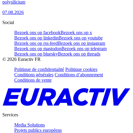
polysilicium
07.08.2026
Social
Bezoek ons op facebook
Bezoek ons op x
Bezoek ons op linkedin
Bezoek ons op youtube
Bezoek ons op rss-feed
Bezoek ons op instagram
Bezoek ons op mastodon
Bezoek ons op telegram
Bezoek ons op bluesky
Bezoek ons op threads
©
2026
Euractiv FR
Politique de confidentialité
Politique cookies
Conditions générales
Conditions d’abonnement
Conditions de vente
Services
Media Solutions
Projets publics européens