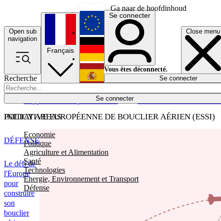
Ga naar de hoofdinhoud
Se connecter
Open sub
Close menu
English
navigation
Français
Deutsch
Vous êtes déconnecté.
Recherche
Se connecter
Español
Lumières éteintes
Se connecter
Rapporteur
Politique
Économie
Newsletters
Evénements
Em
POLICY AREAS
INITIATIVE EUROPÉENNE DE BOUCLIER AÉRIEN (ESSI)
Economie
DÉFENSE
Politique
Agriculture et Alimentation
Santé
Le défi de
Technologies
l'Europe
Energie, Environnement et Transport
pour
Défense
construire
son
bouclier