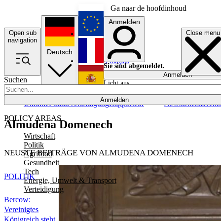
Ga naar de hoofdinhoud
Anmelden
Open sub
Close menu
English
navigation
Deutsch
Français
Sie sind abgemeldet.
Anmelden
Suchen
Licht aus
Español
Anmelden
Ukraine
Politik
Verteidigung
Rapporteur
Newsletters
Event
POLICY AREAS
Almudena Domenech
Wirtschaft
Politik
NEUSTE BEITRÄGE VON ALMUDENA DOMENECH
Agrifood
Gesundheit
Tech
POLITIK
Energie, Umwelt & Transport
Verteidigung
Bercow:
Vereinigtes
Königreich steht