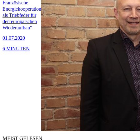
Französische
Energiekooperation
als Triebfeder für
den europäischen
Wiederaufbau“
01.07.2020
6 MINUTEN
MEIST GELESEN