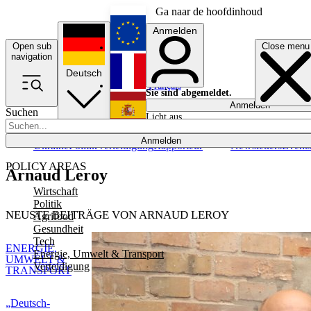
Ga naar de hoofdinhoud
Anmelden
Open sub
Close menu
English
navigation
Deutsch
Français
Sie sind abgemeldet.
Anmelden
Suchen
Licht aus
Español
Anmelden
Ukraine
Politik
Verteidigung
Rapporteur
Newsletters
Event
POLICY AREAS
Arnaud Leroy
Wirtschaft
Politik
NEUSTE BEITRÄGE VON ARNAUD LEROY
Agrifood
Gesundheit
Tech
ENERGIE,
Energie, Umwelt & Transport
UMWELT &
Verteidigung
TRANSPORT
„Deutsch-