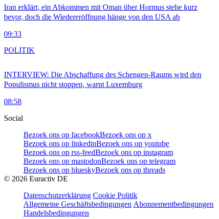
Iran erklärt, ein Abkommen mit Oman über Hormus stehe kurz
bevor, doch die Wiedereröffnung hänge von den USA ab
09:33
POLITIK
INTERVIEW: Die Abschaffung des Schengen-Raums wird den
Populismus nicht stoppen, warnt Luxemburg
08:58
Social
Bezoek ons op facebook
Bezoek ons op x
Bezoek ons op linkedin
Bezoek ons op youtube
Bezoek ons op rss-feed
Bezoek ons op instagram
Bezoek ons op mastodon
Bezoek ons op telegram
Bezoek ons op bluesky
Bezoek ons op threads
©
2026
Euractiv DE
Datenschutzerklärung
Cookie Politik
Allgemeine Geschäftsbedingungen
Abonnementbedingungen
Handelsbedingungen