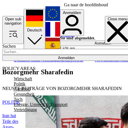
Ga naar de hoofdinhoud
Anmelden
Open sub
Close menu
English
navigation
Deutsch
Français
Sie sind abgemeldet.
Anmelden
Suchen
Licht aus
Español
Anmelden
Ukraine
Politik
Verteidigung
Rapporteur
Newsletters
Event
POLICY AREAS
Bozorgmehr Sharafedin
Wirtschaft
Politik
NEUSTE BEITRÄGE VON BOZORGMEHR SHARAFEDIN
Agrifood
Gesundheit
Tech
POLITIK
Energie, Umwelt & Transport
Verteidigung
Iran hat
Teile des
Atom-