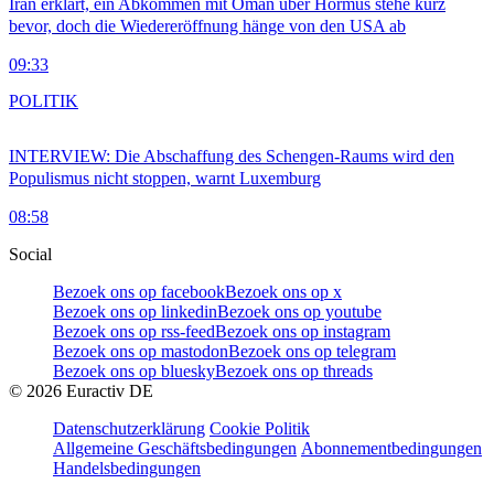
Iran erklärt, ein Abkommen mit Oman über Hormus stehe kurz
bevor, doch die Wiedereröffnung hänge von den USA ab
09:33
POLITIK
INTERVIEW: Die Abschaffung des Schengen-Raums wird den
Populismus nicht stoppen, warnt Luxemburg
08:58
Social
Bezoek ons op facebook
Bezoek ons op x
Bezoek ons op linkedin
Bezoek ons op youtube
Bezoek ons op rss-feed
Bezoek ons op instagram
Bezoek ons op mastodon
Bezoek ons op telegram
Bezoek ons op bluesky
Bezoek ons op threads
©
2026
Euractiv DE
Datenschutzerklärung
Cookie Politik
Allgemeine Geschäftsbedingungen
Abonnementbedingungen
Handelsbedingungen