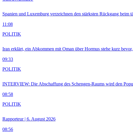
Spanien und Luxemburg verzeichnen den stärksten Rückgang beim t
11:08
POLITIK
Iran erklärt, ein Abkommen mit Oman über Hormus stehe kurz bevor
09:33
POLITIK
INTERVIEW: Die Abschaffung des Schengen-Raums wird den Populi
08:58
POLITIK
Rapporteur | 6. August 2026
08:56