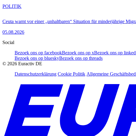
POLITIK
Ceuta warnt vor einer „unhaltbaren“ Situation für minderjährige Migr
05.08.2026
Social
Bezoek ons op facebook
Bezoek ons op x
Bezoek ons op linked
Bezoek ons op bluesky
Bezoek ons op threads
©
2026
Euractiv DE
Datenschutzerklärung
Cookie Politik
Allgemeine Geschäftsbe