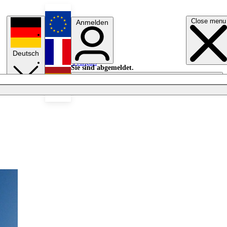
Close menu
Anmelden
English
Deutsch
Français
Sie sind abgemeldet.
Anmelden
Licht aus
Español