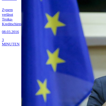
Zypern
verlässt
Troika-
Kreditschirm
08.03.2016
3
MINUTEN